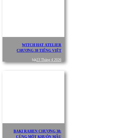
WITCH HAT ATELIER
CHƯƠNG 38 TIẾNG VIỆT
bật
23 Tháng 4 2026
BAKI RAHEN CHƯƠNG 38:
CÙNG MỘT KHUÔN MẪU