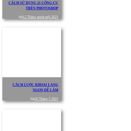
CÁCH SỬ DỤNG 21 CÔNG CỤ
TRÊN PHOTOSHOP
bật
12 Tháng mười một 2021
CÁCH LUỘC KHOAI LANG
NGON DỄ LÀM
bật
26 Tháng 3 2021