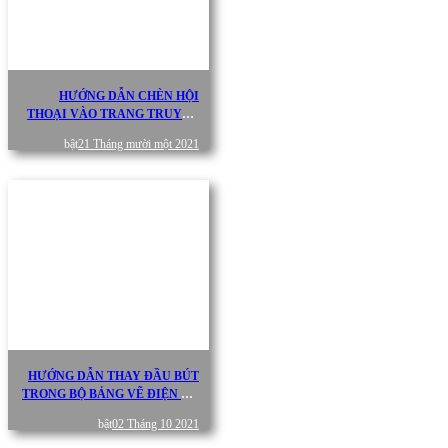
HƯỚNG DẪN CHÈN HỘI
THOẠI VÀO TRANG TRUYỆN
TRÊN MEDIBANG
bật
21 Tháng mười một 2021
HƯỚNG DẪN THAY ĐẦU BÚT
TRONG BỘ BẢNG VẼ ĐIỆN TỬ
GAOMON 1060PRO
bật
02 Tháng 10 2021