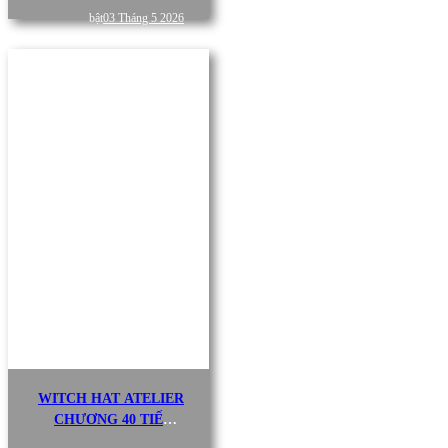
VIỆT
bật
03 Tháng 5 2026
WITCH HAT ATELIER
CHƯƠNG 40 TIẾNG
VIỆT