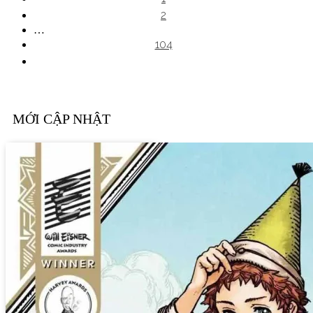
2
…
104
MỚI CẬP NHẬT