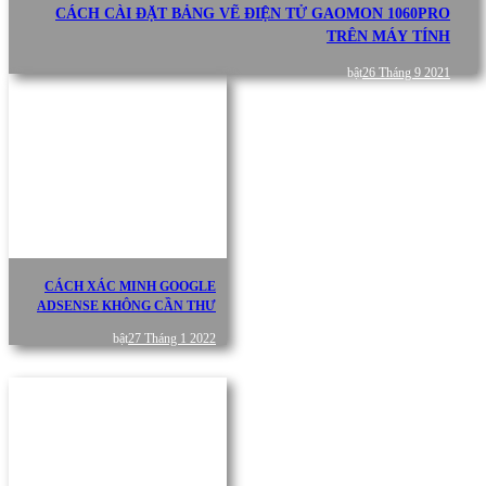
CÁCH CÀI ĐẶT BẢNG VẼ ĐIỆN TỬ GAOMON 1060PRO
TRÊN MÁY TÍNH
bật
26 Tháng 9 2021
CÁCH XÁC MINH GOOGLE
ADSENSE KHÔNG CẦN THƯ
bật
27 Tháng 1 2022