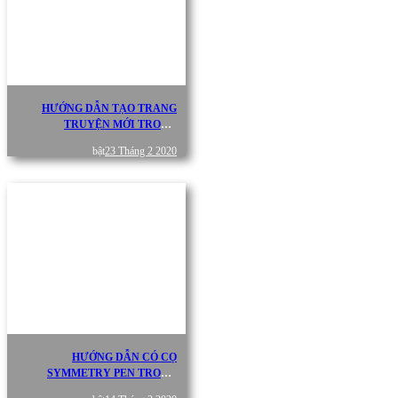
HƯỚNG DẪN TẠO TRANG
TRUYỆN MỚI TRONG
MEDIBANG PAINT PRO
bật
23 Tháng 2 2020
HƯỚNG DẪN CÓ CỌ
SYMMETRY PEN TRONG
BẢNG CỌ TRÊN MEDIBANG