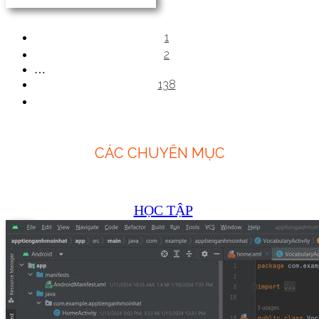
1
2
…
138
CÁC CHUYÊN MỤC
HỌC TẬP