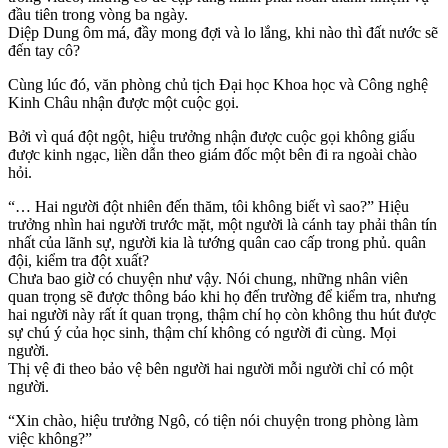
đầu tiên trong vòng ba ngày.
Diệp Dung ôm má, đầy mong đợi và lo lắng, khi nào thì đất nước sẽ
đến tay cô?
Cùng lúc đó, văn phòng chủ tịch Đại học Khoa học và Công nghệ
Kinh Châu nhận được một cuộc gọi.
Bởi vì quá đột ngột, hiệu trưởng nhận được cuộc gọi không giấu
được kinh ngạc, liền dẫn theo giám đốc một bên đi ra ngoài chào
hỏi.
“… Hai người đột nhiên đến thăm, tôi không biết vì sao?” Hiệu
trưởng nhìn hai người trước mặt, một người là cánh tay phải thân tín
nhất của lãnh sự, người kia là tướng quân cao cấp trong phủ. quân
đội, kiểm tra đột xuất?
Chưa bao giờ có chuyện như vậy. Nói chung, những nhân viên
quan trọng sẽ được thông báo khi họ đến trường để kiểm tra, nhưng
hai người này rất ít quan trọng, thậm chí họ còn không thu hút được
sự chú ý của học sinh, thậm chí không có người đi cùng. Mọi
người.
Thị vệ đi theo bảo vệ bên người hai người mỗi người chỉ có một
người.
“Xin chào, hiệu trưởng Ngô, có tiện nói chuyện trong phòng làm
việc không?”