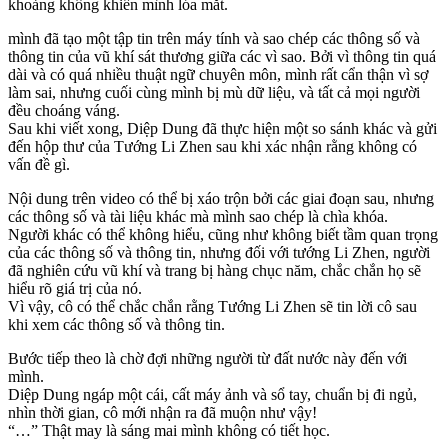
khoảng không khiến mình lóa mắt.
mình đã tạo một tập tin trên máy tính và sao chép các thông số và
thông tin của vũ khí sát thương giữa các vì sao. Bởi vì thông tin quá
dài và có quá nhiều thuật ngữ chuyên môn, mình rất cẩn thận vì sợ
làm sai, nhưng cuối cùng mình bị mù dữ liệu, và tất cả mọi người
đều choáng váng.
Sau khi viết xong, Diệp Dung đã thực hiện một so sánh khác và gửi
đến hộp thư của Tướng Li Zhen sau khi xác nhận rằng không có
vấn đề gì.
Nội dung trên video có thể bị xáo trộn bởi các giai đoạn sau, nhưng
các thông số và tài liệu khác mà mình sao chép là chìa khóa.
Người khác có thể không hiểu, cũng như không biết tầm quan trọng
của các thông số và thông tin, nhưng đối với tướng Li Zhen, người
đã nghiên cứu vũ khí và trang bị hàng chục năm, chắc chắn họ sẽ
hiểu rõ giá trị của nó.
Vì vậy, cô có thể chắc chắn rằng Tướng Li Zhen sẽ tin lời cô sau
khi xem các thông số và thông tin.
Bước tiếp theo là chờ đợi những người từ đất nước này đến với
mình.
Diệp Dung ngáp một cái, cất máy ảnh và sổ tay, chuẩn bị đi ngủ,
nhìn thời gian, cô mới nhận ra đã muộn như vậy!
“…” Thật may là sáng mai mình không có tiết học.