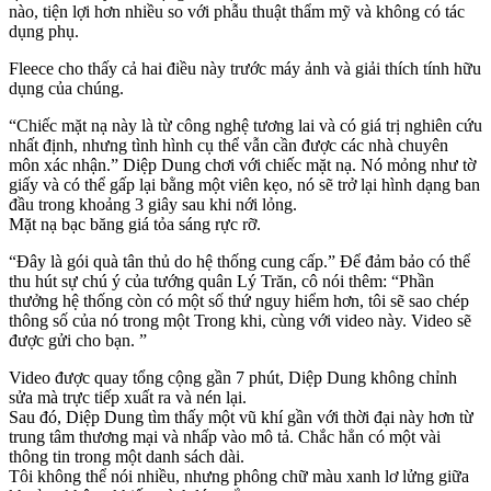
nào, tiện lợi hơn nhiều so với phẫu thuật thẩm mỹ và không có tác
dụng phụ.
Fleece cho thấy cả hai điều này trước máy ảnh và giải thích tính hữu
dụng của chúng.
“Chiếc mặt nạ này là từ công nghệ tương lai và có giá trị nghiên cứu
nhất định, nhưng tình hình cụ thể vẫn cần được các nhà chuyên
môn xác nhận.” Diệp Dung chơi với chiếc mặt nạ. Nó mỏng như tờ
giấy và có thể gấp lại bằng một viên kẹo, nó sẽ trở lại hình dạng ban
đầu trong khoảng 3 giây sau khi nới lỏng.
Mặt nạ bạc băng giá tỏa sáng rực rỡ.
“Đây là gói quà tân thủ do hệ thống cung cấp.” Để đảm bảo có thể
thu hút sự chú ý của tướng quân Lý Trăn, cô nói thêm: “Phần
thưởng hệ thống còn có một số thứ nguy hiểm hơn, tôi sẽ sao chép
thông số của nó trong một Trong khi, cùng với video này. Video sẽ
được gửi cho bạn. ”
Video được quay tổng cộng gần 7 phút, Diệp Dung không chỉnh
sửa mà trực tiếp xuất ra và nén lại.
Sau đó, Diệp Dung tìm thấy một vũ khí gần với thời đại này hơn từ
trung tâm thương mại và nhấp vào mô tả. Chắc hẳn có một vài
thông tin trong một danh sách dài.
Tôi không thể nói nhiều, nhưng phông chữ màu xanh lơ lửng giữa