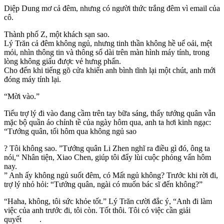
Diệp Dung mơ cả đêm, nhưng có người thức trắng đêm vì email của
cô.
Thành phố Z, một khách sạn sao.
Lý Trăn cả đêm không ngủ, nhưng tinh thần không hề uể oải, mệt
mỏi, nhìn thông tin và thông số dài trên màn hình máy tính, trong
lòng không giấu được vẻ hưng phấn.
Cho đến khi tiếng gõ cửa khiến anh bình tĩnh lại một chút, anh mới
đóng máy tính lại.
“Mời vào.”
Tiểu trợ lý đi vào đang cầm trên tay bữa sáng, thấy tướng quân vẫn
mặc bộ quần áo chỉnh tề của ngày hôm qua, anh ta hơi kinh ngạc:
“Tướng quân, tối hôm qua không ngủ sao
? Tôi không sao. ”Tướng quân Li Zhen nghĩ ra điều gì đó, ông ta
nói,“ Nhân tiện, Xiao Chen, giúp tôi đẩy lùi cuộc phỏng vấn hôm
nay.
” Anh ấy không ngủ suốt đêm, có Mất ngủ không? Trước khi rời đi,
trợ lý nhỏ hỏi: “Tướng quân, ngài có muốn bác sĩ đến không?”
“Haha, không, tôi sức khỏe tốt.” Lý Trăn cười đắc ý, “Anh đi làm
việc của anh trước đi, tôi còn. Tốt thôi. Tôi có việc cần giải
quyết .