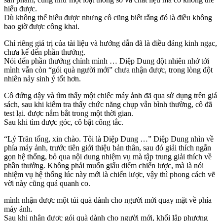
hiểu được.
Dù không thể hiểu được nhưng cô cũng biết rằng đó là điều không
bao giờ được công khai.
Chỉ riêng giá trị của tài liệu và hướng dẫn đã là điều đáng kinh ngạc,
chưa kể đến phần thưởng.
Nói đến phần thưởng chính mình … Diệp Dung đột nhiên nhớ tới
mình vẫn còn “gói quà người mới” chưa nhận được, trong lòng đột
nhiên nảy sinh ý tốt hơn.
Cô đứng dậy và tìm thấy một chiếc máy ảnh đã qua sử dụng trên giá
sách, sau khi kiểm tra thấy chức năng chụp vẫn bình thường, cô đã
test lại. được nắm bắt trong một thời gian.
Sau khi tìm được góc, cô bật công tắc.
“Lý Trăn tổng, xin chào. Tôi là Diệp Dung …” Diệp Dung nhìn về
phía máy ảnh, trước tiên giới thiệu bản thân, sau đó giải thích ngắn
gọn hệ thống, bỏ qua nội dung nhiệm vụ mà tập trung giải thích về
phần thưởng. Không phải muốn giấu diếm chiến lược, mà là nói
nhiệm vụ hệ thống lúc này mới là chiến lược, vậy thì phong cách vẽ
vời này cũng quá quanh co.
mình nhận được một túi quà dành cho người mới quay mặt về phía
máy ảnh.
Sau khi nhận được gói quà dành cho người mới, khối lập phương