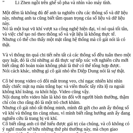
” Li Zhen ngồi trên ghế sô pha và nhìn vào máy tính.
Một đêm là không đủ để anh ta nghiên cứu các thông số và dữ liệu
này, nhưng anh ta cũng biết tầm quan trọng của số liệu và dữ liệu
này.
Nó là một loại vũ khí vượt xa công nghệ hiện đại, vì nó quá tối tân,
và việc chế tạo nó theo thông số và vật liệu là không thực tế.
Nhưng có thể cho thấy một mặt rằng hệ thống mà cô gái nói là có
thật.
Và vì thông tin quá chi tiết nên tất cả các thông số đều tuân theo một
quy luật, đó là chỉ những ai đã thực sự tiếp xúc với nghiên cứu mới
biết rằng đó hoàn toàn không phải là thứ có thể tổng hợp được.
Nói cách khác, những gì cô gái nhỏ tên Diệp Dung nói là sự thật.
Cô bé trong video có đôi mắt trong veo, chỉ ngạc nhiên khi nhìn
thấy chiếc mặt nạ màu trắng bạc và viên thuốc tẩy rửa lộ ra ngoài
không khí loãng. ra khỏi hộp. Video cũng vậy.
Nội dung trên video hẳn là khó tin đối với người bình thường, thậm
chí còn cho rằng đó là một trò chơi khăm.
Nhưng cô gái nhỏ rất thông minh, mình đã gửi cho anh ấy thông số
vũ khí và thông tin cùng nhau, vì mình biết rằng hướng anh ấy đang
nghiên cứu là trang bị vũ khí.
Cô biết rằng anh có thể hiểu được giá trị của chúng, và cô không có
ý nghĩ muốn sở hữu những thứ phi thường này, mà chọn giao