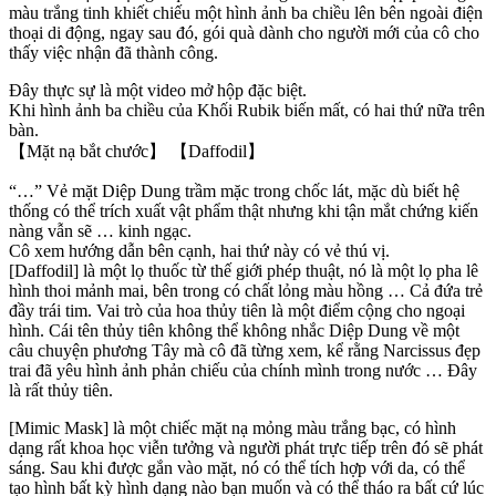
màu trắng tinh khiết chiếu một hình ảnh ba chiều lên bên ngoài điện
thoại di động, ngay sau đó, gói quà dành cho người mới của cô cho
thấy việc nhận đã thành công.
Đây thực sự là một video mở hộp đặc biệt.
Khi hình ảnh ba chiều của Khối Rubik biến mất, có hai thứ nữa trên
bàn.
【Mặt nạ bắt chước】 【Daffodil】
“…” Vẻ mặt Diệp Dung trầm mặc trong chốc lát, mặc dù biết hệ
thống có thể trích xuất vật phẩm thật nhưng khi tận mắt chứng kiến ​​
nàng vẫn sẽ … kinh ngạc.
Cô xem hướng dẫn bên cạnh, hai thứ này có vẻ thú vị.
[Daffodil] là một lọ thuốc từ thế giới phép thuật, nó là một lọ pha lê
hình thoi mảnh mai, bên trong có chất lỏng màu hồng … Cả đứa trẻ
đầy trái tim. Vai trò của hoa thủy tiên là một điểm cộng cho ngoại
hình. Cái tên thủy tiên không thể không nhắc Diệp Dung về một
câu chuyện phương Tây mà cô đã từng xem, kể rằng Narcissus đẹp
trai đã yêu hình ảnh phản chiếu của chính mình trong nước … Đây
là rất thủy tiên.
[Mimic Mask] là một chiếc mặt nạ mỏng màu trắng bạc, có hình
dạng rất khoa học viễn tưởng và người phát trực tiếp trên đó sẽ phát
sáng. Sau khi được gắn vào mặt, nó có thể tích hợp với da, có thể
tạo hình bất kỳ hình dạng nào bạn muốn và có thể tháo ra bất cứ lúc