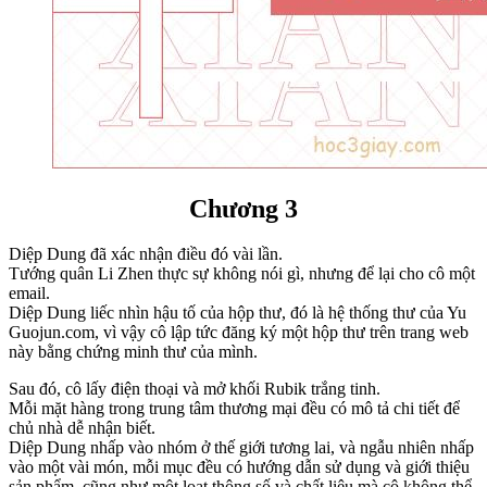
Chương 3
Diệp Dung đã xác nhận điều đó vài lần.
Tướng quân Li Zhen thực sự không nói gì, nhưng để lại cho cô một
email.
Diệp Dung liếc nhìn hậu tố của hộp thư, đó là hệ thống thư của Yu
Guojun.com, vì vậy cô lập tức đăng ký một hộp thư trên trang web
này bằng chứng minh thư của mình.
Sau đó, cô lấy điện thoại và mở khối Rubik trắng tinh.
Mỗi mặt hàng trong trung tâm thương mại đều có mô tả chi tiết để
chủ nhà dễ nhận biết.
Diệp Dung nhấp vào nhóm ở thế giới tương lai, và ngẫu nhiên nhấp
vào một vài món, mỗi mục đều có hướng dẫn sử dụng và giới thiệu
sản phẩm, cũng như một loạt thông số và chất liệu mà cô không thể