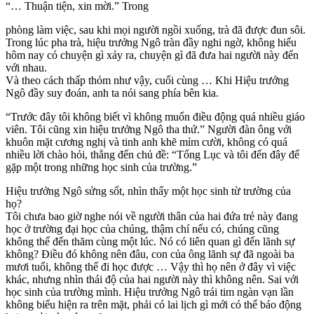
“… Thuận tiện, xin mời.” Trong
phòng làm việc, sau khi mọi người ngồi xuống, trà đã được đun sôi.
Trong lúc pha trà, hiệu trưởng Ngô tràn đầy nghi ngờ, không hiểu
hôm nay có chuyện gì xảy ra, chuyện gì đã đưa hai người này đến
với nhau.
Và theo cách thấp thỏm như vậy, cuối cùng … Khi Hiệu trưởng
Ngô đầy suy đoán, anh ta nói sang phía bên kia.
“Trước đây tôi không biết vì không muốn điều động quá nhiều giáo
viên. Tôi cũng xin hiệu trưởng Ngô tha thứ.” Người đàn ông với
khuôn mặt cương nghị và tinh anh khẽ mỉm cười, không có quá
nhiều lời chào hỏi, thẳng đến chủ đề: “Tổng Lục và tôi đến đây để
gặp một trong những học sinh của trường.”
Hiệu trưởng Ngô sửng sốt, nhìn thấy một học sinh từ trường của
họ?
Tôi chưa bao giờ nghe nói về người thân của hai đứa trẻ này đang
học ở trường đại học của chúng, thậm chí nếu có, chúng cũng
không thể đến thăm cùng một lúc. Nó có liên quan gì đến lãnh sự
không? Điều đó không nên đâu, con của ông lãnh sự đã ngoài ba
mươi tuổi, không thể đi học được … Vậy thì họ nên ở đây vì việc
khác, nhưng nhìn thái độ của hai người này thì không nên. Sai với
học sinh của trường mình. Hiệu trưởng Ngô trái tim ngàn vạn lần
không biểu hiện ra trên mặt, phải có lai lịch gì mới có thể báo động