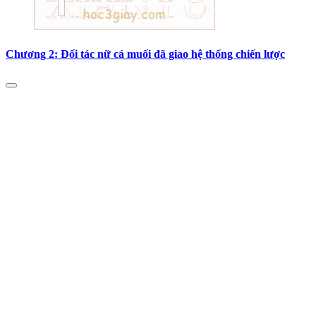
Chương 2: Đối tác nữ cá muối đã giao hệ thống chiến lược