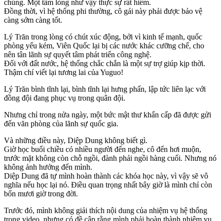
chúng. Một tấm lòng như vậy thực sự rất hiếm.
Đồng thời, vì hệ thống phi thường, cô gái này phải được bảo vệ
càng sớm càng tốt.
Lý Trăn trong lòng có chút xúc động, bởi vì kinh tế mạnh, quốc
phòng yếu kém, Viên Quốc lại bị các nước khác cưỡng chế, cho
nên tân lãnh sự quyết tâm phát triển công nghệ.
Đối với đất nước, hệ thống chắc chắn là một sự trợ giúp kịp thời.
Thậm chí viết lại tương lai của Yuguo!
Lý Trăn bình tĩnh lại, bình tĩnh lại hưng phấn, lập tức liên lạc với
đồng đội đang phục vụ trong quân đội.
Nhưng chỉ trong nửa ngày, một bức mật thư khẩn cấp đã được gửi
đến văn phòng của lãnh sự quốc gia.
Và những điều này, Diệp Dung không biết gì.
Giờ học buổi chiều có nhiều người đến nghe, cô đến hơi muộn,
trước mặt không còn chỗ ngồi, đành phải ngồi hàng cuối. Nhưng nó
không ảnh hưởng đến mình.
Diệp Dung đã tự mình hoàn thành các khóa học này, vì vậy sẽ vô
nghĩa nếu học lại nó. Điều quan trọng nhất bây giờ là mình chỉ còn
bốn mươi giờ trong đời.
Trước đó, mình không giải thích nội dung của nhiệm vụ hệ thống
trong video, nhưng có đề cập rằng mình phải hoàn thành nhiệm vụ