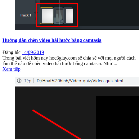
Hướng dẫn chèn video hài hước bằng camtasia
Đăng lúc
14/09/2019
Trong bài viết hôm nay hoc3giay.com sẽ chia sẽ với mọi người cách
làm thế nào để chèn video hài hước bằng camtasia. Như ...
Xem tiếp