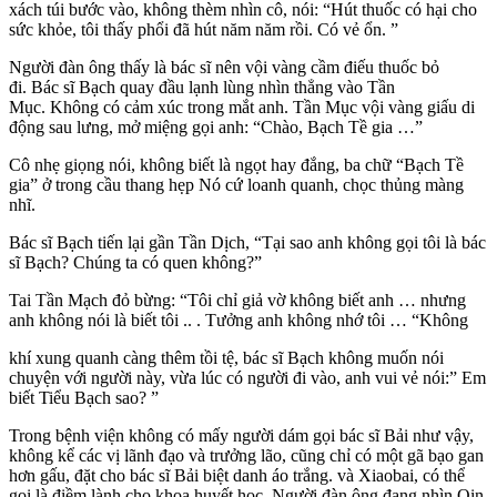
xách túi bước vào, không thèm nhìn cô, nói: “Hút thuốc có hại cho
sức khỏe, tôi thấy phổi đã hút năm năm rồi. Có vẻ ổn. ”
Người đàn ông thấy là bác sĩ nên vội vàng cầm điếu thuốc bỏ
đi. Bác sĩ Bạch quay đầu lạnh lùng nhìn thẳng vào Tần
Mục. Không có cảm xúc trong mắt anh. Tần Mục vội vàng giấu di
động sau lưng, mở miệng gọi anh: “Chào, Bạch Tề gia …”
Cô nhẹ giọng nói, không biết là ngọt hay đắng, ba chữ “Bạch Tề
gia” ở trong cầu thang hẹp Nó cứ loanh quanh, chọc thủng màng
nhĩ.
Bác sĩ Bạch tiến lại gần Tần Dịch, “Tại sao anh không gọi tôi là bác
sĩ Bạch? Chúng ta có quen không?”
Tai Tần Mạch đỏ bừng: “Tôi chỉ giả vờ không biết anh … nhưng
anh không nói là biết tôi .. . Tưởng anh không nhớ tôi … “Không
khí xung quanh càng thêm tồi tệ, bác sĩ Bạch không muốn nói
chuyện với người này, vừa lúc có người đi vào, anh vui vẻ nói:” Em
biết Tiểu Bạch sao? ”
Trong bệnh viện không có mấy người dám gọi bác sĩ Bải như vậy,
không kể các vị lãnh đạo và trưởng lão, cũng chỉ có một gã bạo gan
hơn gấu, đặt cho bác sĩ Bải biệt danh áo trắng. và Xiaobai, có thể
gọi là điềm lành cho khoa huyết học. Người đàn ông đang nhìn Qin