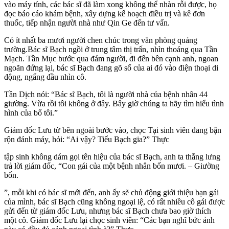
vào máy tính, các bác sĩ đã làm xong không thể nhàn rỗi được, họ
đọc báo cáo khám bệnh, xây dựng kế hoạch điều trị và kê đơn
thuốc, tiếp nhận người nhà như Qin Ge đến tư vấn.
Có ít nhất ba mươi người chen chúc trong văn phòng quảng
trường.Bác sĩ Bạch ngồi ở trung tâm thị trấn, nhìn thoáng qua Tần
Mạch. Tần Mục bước qua đám người, đi đến bên cạnh anh, ngoan
ngoãn đứng lại, bác sĩ Bạch đang gõ số của ai đó vào điện thoại di
động, ngẩng đầu nhìn cô.
Tần Dịch nói: “Bác sĩ Bạch, tôi là người nhà của bệnh nhân 44
giường. Vừa rồi tôi không ở đây. Bây giờ chúng ta hãy tìm hiểu tình
hình của bố tôi.”
Giám đốc Lưu từ bên ngoài bước vào, chọc Tại sinh viên đang bận
rộn đánh máy, hỏi: “Ai vậy? Tiểu Bạch gia?” Thực
tập sinh không dám gọi tên hiệu của bác sĩ Bạch, anh ta thẳng lưng
trả lời giám đốc, “Con gái của một bệnh nhân bốn mươi. – Giường
bốn.
”, mỗi khi có bác sĩ mới đến, anh ấy sẽ chủ động giới thiệu bạn gái
của mình, bác sĩ Bạch cũng không ngoại lệ, có rất nhiều cô gái được
gửi đến từ giám đốc Lưu, nhưng bác sĩ Bạch chưa bao giờ thích
một cô. Giám đốc Lưu lại chọc sinh viên: “Các bạn nghĩ bức ảnh