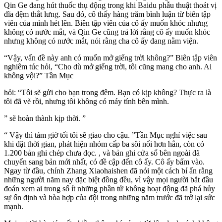
Qin Ge đang hút thuốc thụ động trong khi Baidu phẫu thuật thoát vị
đĩa đệm thắt lưng. Sau đó, cô thấy hàng trăm bình luận từ biên tập
viên của mình hét lên. Biên tập viên của cô ấy muốn khóc nhưng
không có nước mắt, và Qin Ge cũng trả lời rằng cô ấy muốn khóc
nhưng không có nước mắt, nói rằng cha cô ấy đang nằm viện.
“Vậy, vấn đề này anh có muốn mở giếng trời không?” Biên tập viên
nghiêm túc hỏi, “Cho dù mở giếng trời, tôi cũng mang cho anh. Ai
không vội?” Tần Mục
hỏi: “Tôi sẽ gửi cho bạn trong đêm. Bạn có kịp không? Thực ra là
tôi đã vẽ rồi, nhưng tôi không có máy tính bên mình.
” sẽ hoàn thành kịp thời. ”
“ Vậy thì tám giờ tối tôi sẽ giao cho cậu. ”Tần Mục nghỉ việc sau
khi đặt thời gian, phát hiện nhóm cấp ba sôi nổi hơn hẳn, còn có
1.200 bản ghi chép chưa đọc. , và bản ghi cửa sổ bên ngoài đã
chuyển sang bản mới nhất, có đề cập đến cô ấy. Cô ấy bấm vào.
Ngay từ đầu, chính Zhang Xiaohaishen đã nói một cách bí ẩn rằng
những người năm nay đặc biệt đồng đều, vì vậy mọi người bắt đầu
đoán xem ai trong số ít những phần tử không hoạt động đã phá hủy
sự ổn định và hòa hợp của đội trong những năm trước đã trở lại sức
mạnh.