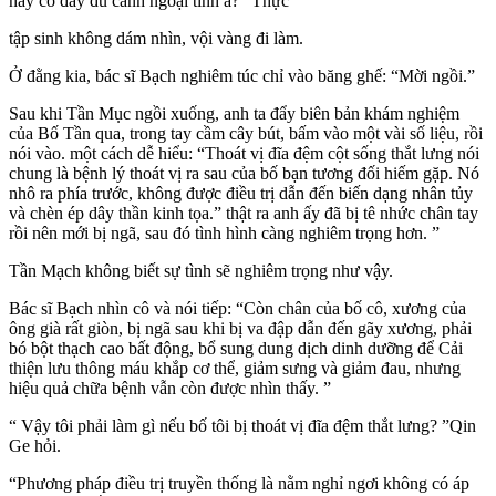
này có đầy đủ cảnh ngoại tình à?” Thực
tập sinh không dám nhìn, vội vàng đi làm.
Ở đằng kia, bác sĩ Bạch nghiêm túc chỉ vào băng ghế: “Mời ngồi.”
Sau khi Tần Mục ngồi xuống, anh ta đẩy biên bản khám nghiệm
của Bố Tần qua, trong tay cầm cây bút, bấm vào một vài số liệu, rồi
nói vào. một cách dễ hiểu: “Thoát vị đĩa đệm cột sống thắt lưng nói
chung là bệnh lý thoát vị ra sau của bố bạn tương đối hiếm gặp. Nó
nhô ra phía trước, không được điều trị dẫn đến biến dạng nhân tủy
và chèn ép dây thần kinh tọa.” thật ra anh ấy đã bị tê nhức chân tay
rồi nên mới bị ngã, sau đó tình hình càng nghiêm trọng hơn. ”
Tần Mạch không biết sự tình sẽ nghiêm trọng như vậy.
Bác sĩ Bạch nhìn cô và nói tiếp: “Còn chân của bố cô, xương của
ông già rất giòn, bị ngã sau khi bị va đập dẫn đến gãy xương, phải
bó bột thạch cao bất động, bổ sung dung dịch dinh dưỡng để Cải
thiện lưu thông máu khắp cơ thể, giảm sưng và giảm đau, nhưng
hiệu quả chữa bệnh vẫn còn được nhìn thấy. ”
“ Vậy tôi phải làm gì nếu bố tôi bị thoát vị đĩa đệm thắt lưng? ”Qin
Ge hỏi.
“Phương pháp điều trị truyền thống là nằm nghỉ ngơi không có áp