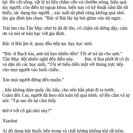
lực lên cột sống, vật lý trị liệu châm cứu và chườm nóng, hiệu quả
tùy người, còn điều trị ngoại khoa, hiện nay có kỹ thuật xâm lấn tối
thiểu, tác dụng tùy người. , xác suất tái phát cũng không quá nhỏ,
tùy gia đình lựa chọn. ”Bác sĩ Bái lấy lại bút ghim vào túi ngực.
Trái tim của Tần Mục như bị đá đè lên, cô chậm rãi đứng dậy, cảm
ơn và nói sẽ bàn bạc với gia đình.
Bác sĩ Bái ậm ừ, quay đầu tiếp tục dạy học sinh.
“Bác sĩ Bạch kia, anh trả bao nhiêu tiền? Tôi sẽ trả lại cho anh.”
Tần Mục đột nhiên nghĩ đến điều này. Bác sĩ Bai phớt lờ cô ấy
và dặn dò các học sinh, “Tôi sẽ biểu diễn một vết thủng trực tiếp
cho mọi người vào buổi chiều .
Xin mọi người đừng đến muộn.”
, hắn không dám quấy rầy hắn, cho nên hắn phải đi ra trước.
Giám đốc Liu, người đã theo dõi toàn bộ quá trình, sờ lên cằm và tự
nói: “Tại sao tôi lại cảm thấy
thờ ơ với cô gái nhỏ này?”
Xiaobai
Ai đó đang hút thuốc bên trong và chất lượng không khí rất kém.