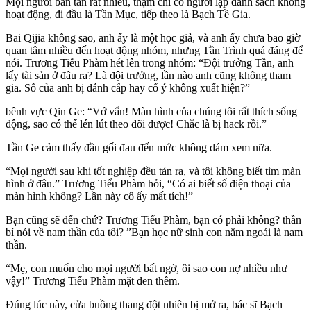
Mọi người bàn tán rất nhiều, thậm chí có người lập danh sách không
hoạt động, đi đầu là Tần Mục, tiếp theo là Bạch Tề Gia.
Bai Qijia không sao, anh ấy là một học giả, và anh ấy chưa bao giờ
quan tâm nhiều đến hoạt động nhóm, nhưng Tần Trình quá đáng để
nói. Trương Tiểu Phàm hét lên trong nhóm: “Đội trưởng Tần, anh
lấy tài sản ở đâu ra? Là đội trưởng, lần nào anh cũng không tham
gia. Số của anh bị đánh cắp hay cố ý không xuất hiện?”
bênh vực Qin Ge: “Vớ vẩn! Màn hình của chúng tôi rất thích sống
động, sao có thể lén lút theo dõi được! Chắc là bị hack rồi.”
Tần Ge cảm thấy đầu gối đau đến mức không dám xem nữa.
“Mọi người sau khi tốt nghiệp đều tản ra, và tôi không biết tìm màn
hình ở đâu.” Trương Tiểu Phàm hỏi, “Có ai biết số điện thoại của
màn hình không? Lần này cô ấy mất tích!”
Bạn cũng sẽ đến chứ? Trương Tiểu Phàm, bạn có phải không? thần
bí nói về nam thần của tôi? ”Bạn học nữ sinh con năm ngoái là nam
thần.
“Mẹ, con muốn cho mọi người bất ngờ, ôi sao con nợ nhiều như
vậy!” Trương Tiểu Phàm mặt đen thêm.
Đúng lúc này, cửa buồng thang đột nhiên bị mở ra, bác sĩ Bạch