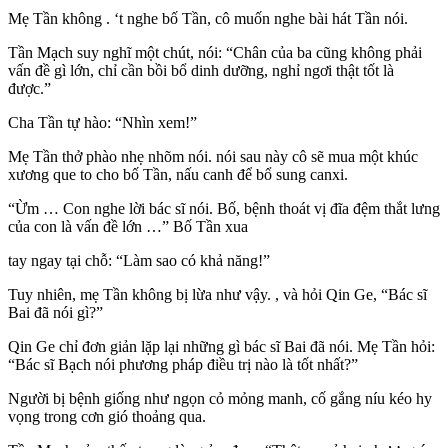
Mẹ Tần không . ‘t nghe bố Tần, cô muốn nghe bài hát Tần nói.
Tần Mạch suy nghĩ một chút, nói: “Chân của ba cũng không phải
vấn đề gì lớn, chỉ cần bồi bổ dinh dưỡng, nghỉ ngơi thật tốt là
được.”
Cha Tần tự hào: “Nhìn xem!”
Mẹ Tần thở phào nhẹ nhõm nói. nói sau này cô sẽ mua một khúc
xương que to cho bố Tần, nấu canh để bổ sung canxi.
“Ừm … Con nghe lời bác sĩ nói. Bố, bệnh thoát vị đĩa đệm thắt lưng
của con là vấn đề lớn …” Bố Tần xua
tay ngay tại chỗ: “Làm sao có khả năng!”
Tuy nhiên, mẹ Tần không bị lừa như vậy. , và hỏi Qin Ge, “Bác sĩ
Bai đã nói gì?”
Qin Ge chỉ đơn giản lặp lại những gì bác sĩ Bai đã nói. Mẹ Tần hỏi:
“Bác sĩ Bạch nói phương pháp điều trị nào là tốt nhất?”
Người bị bệnh giống như ngọn cỏ mỏng manh, cố gắng níu kéo hy
vọng trong cơn gió thoảng qua.