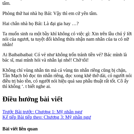
tâm.
Phòng thứ hai nhà họ Bái: Vậy thì em cứ yên tâm.
Hai chân nhà họ Bái: Là đại gia hay …?
Ta muốn sinh ra một bầy khỉ không có việc gì: Xin trên lầu chú ý lời
nói của ngươi, ta tuyệt đối không thừa nhận nam nhân của ta có nữ
nhân!
Ai Baibaibaibai: Có vẻ như không trốn tránh tiền vé? Bác mình là
bác sĩ, mai mình hỏi và nhắn lại nhé! Chờ tôi!
Không chỉ vùng nhắn tin mà cả vùng tin nhắn riêng cũng bị chặn,
Tần Mạch bỏ đọc tin nhắn riêng, đọc xong khẽ thở dài, có người nói
điều trị bảo tồn, có người nói hiệu quả sau phẫu thuật rất tốt. Cô ấy
thì không ‘. t biết nghe ai.
Điều hướng bài viết
Trước
Bài trước:
Chương 1: Mỹ nhân ngư
Kế tiếp
Bài tiếp theo:
Chương 3: Mỹ nhân ngư
Bài viết liên quan