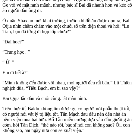
Ge với vẻ mặt ranh mãnh, nhưng bác sĩ Bai đã nhanh hơn và kéo cổ
áo người đàn ông đi.
Ở quận Shaxian mới khai trương, trước khi đồ ăn được dọn ra, Bai
Qijia nhìn chằm chằm vào một chuỗi số trên điện thoại và hỏi: “Lu
Tian, ​​bạn đã từng đi họp lớp chưa?”
“Đại học?”
“Trung học . ”
” Ừ. ”
Em đi hết à?”
“Mình không đến được với nhau, mọi người đều rất bận.” Lữ Thiên
nghịch đũa, “Tiểu Bạch, em bị sao vậy?”
Bai Qijia lắc đầu và cuối cùng. tắt màn hình.
Trên thực tế, Baidu không tìm được gì, có người nói phẫu thuật tốt,
có người nói vật lý trị liệu tốt, Tần Mạch đau đầu nên đến nhà ăn
bệnh viện mua hai bữa. Bố Tần miễn cưỡng dựa vào đầu giường ăn
cơm, hỏi Tần Dịch, “thế nào rồi, bác sĩ nói con không sao? Ôi, con
không sao, hai ngày nữa con sẽ xuất viện.”