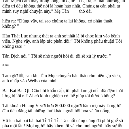
Tần Mạch cảm thấy trong lòng ảm đạm: “Thật ra, cả hai phương án
điều trị đều không thể nói là hoàn hảo nhất. Chúng ta cần phải tự
mình suy nghĩ chuyện này.” Mẹ Tần thở dài
hiểu ra: “Đúng vậy, tại sao chúng ta lại không. có phẫu thuật
không? ”
Hàn Thất Lục nhưng thật ra anh sợ nhất là bị chọc kim vào bệnh
viện. Nghe vậy, anh lập tức phản đối:” Tôi không phẫu thuật! Tôi
không sao! ”
Tần Dịch nói,” Tôi sẽ nhờ người hỏi đi, tôi sẽ xử lý trước. ”
***
Tám giờ tối, sau khi Tần Mục chuyển bản thảo cho biên tập viên,
anh nhấp vào Weibo của mình.
Bai Bai Bai Qi: Câu hỏi khẩn cấp, tôi phải làm gì nếu đĩa đệm thắt
lưng bị lồi ra? Ai có kinh nghiệm có thể giúp tôi được không?
Tài khoản Huang V với hơn 800.000 người hâm mộ này là người
đầu tiên đăng tải những thứ khác ngoài hội họa và ăn uống.
Vô ích bái bai bái bai Tề Tề Tề: Ta cuối cùng cũng đã phủi ghế sô
pha một lần! Mọi người hãy khen tôi và cho mọi người thấy sự tồn