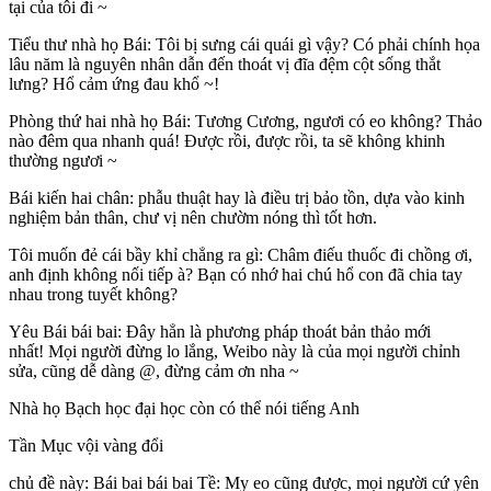
tại của tôi đi ~
Tiểu thư nhà họ Bái: Tôi bị sưng cái quái gì vậy? Có phải chính họa
lâu năm là nguyên nhân dẫn đến thoát vị đĩa đệm cột sống thắt
lưng? Hổ cảm ứng đau khổ ~!
Phòng thứ hai nhà họ Bái: Tương Cương, ngươi có eo không? Thảo
nào đêm qua nhanh quá! Được rồi, được rồi, ta sẽ không khinh
thường ngươi ~
Bái kiến ​​hai chân: phẫu thuật hay là điều trị bảo tồn, dựa vào kinh
nghiệm bản thân, chư vị nên chườm nóng thì tốt hơn.
Tôi muốn đẻ cái bầy khỉ chẳng ra gì: Châm điếu thuốc đi chồng ơi,
anh định không nối tiếp à? Bạn có nhớ hai chú hổ con đã chia tay
nhau trong tuyết không?
Yêu Bái bái bai: Đây hẳn là phương pháp thoát bản thảo mới
nhất! Mọi người đừng lo lắng, Weibo này là của mọi người chỉnh
sửa, cũng dễ dàng @, đừng cảm ơn nha ~
Nhà họ Bạch học đại học còn có thể nói tiếng Anh
Tần Mục vội vàng đổi
chủ đề này: Bái bai bái bai Tề: My eo cũng được, mọi người cứ yên