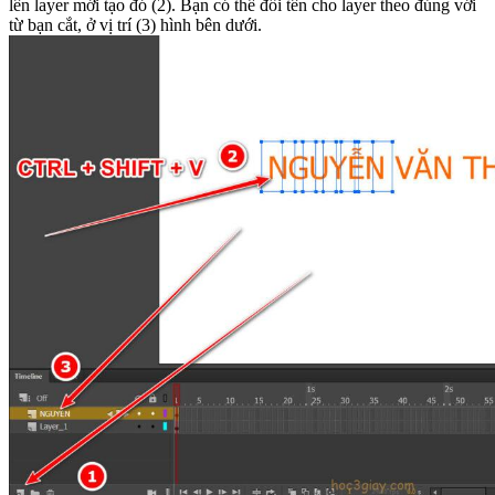
lên layer mới tạo đó (2). Bạn có thể đổi tên cho layer theo đúng với
từ bạn cắt, ở vị trí (3) hình bên dưới.