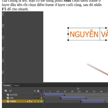
của chúng ta lên. Bạn có thể dùng phím
Shift
chọn điểm frame ở
layer đầu tiên rồi chọn điểm frame ở layer cuối cùng, sau đó nhấn
F5
để cho nhanh.