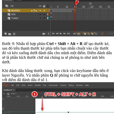
Bước 9: Nhấn tổ hợp phím
Ctrl + Shift + Alt + R
để tạo thước kẻ,
sau đó trên thanh thước kẻ phía trên bạn nhấn chuột vào cây thước
đó và kéo xuống dưới đánh dấu cho mình một điểm. Điểm đánh dấu
sẽ là phần kích thước chữ mà chúng ta sẽ phóng to như ảnh bên
dưới.
Khi đánh dấu bằng thước xong, bạn click vào keyframe đầu tiên ở
layer Nguyễn. Và nhấn phím
Q
để phóng to chữ nguyễn lên bằng
với điểm đã đánh dấu ở số 1.