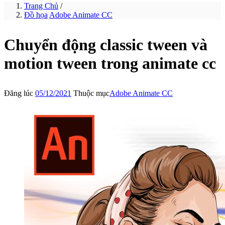
Trang Chủ
/
Đồ họa
Adobe Animate CC
Chuyển động classic tween và
motion tween trong animate cc
Đăng lúc
05/12/2021
Thuộc mục
Adobe Animate CC