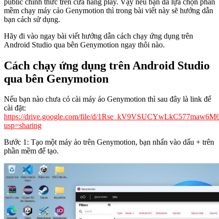
public chính thức trên cửa hàng play. Vậy nếu bạn đã lựa chọn phần
mềm chạy máy cảo Genymotion thì trong bài viết này sẽ hướng dẫn
bạn cách sử dụng.
Hãy đi vào ngay bài viết hướng dẫn cách chạy ứng dụng trên
Android Studio qua bên Genymotion ngay thôi nào.
Cách chạy ứng dụng trên Android Studio
qua bên Genymotion
Nếu bạn nào chưa có cài máy ảo Genymotion thì sau đây là link để
cài đặt:
https://drive.google.com/file/d/1Rse_kV9VSUCYwLkC577maw6M
usp=sharing
Bước 1: Tạo một máy ảo trên Genymotion, bạn nhấn vào dấu + trên
phần mềm để tạo.