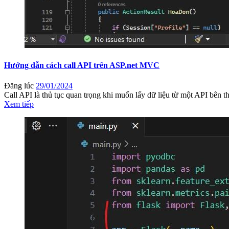
Hướng dẫn cách call API trên ASP.net MVC
Đăng lúc
29/01/2024
Call API là thủ tục quan trọng khi muốn lấy dữ liệu từ một API bên thứ
Xem tiếp