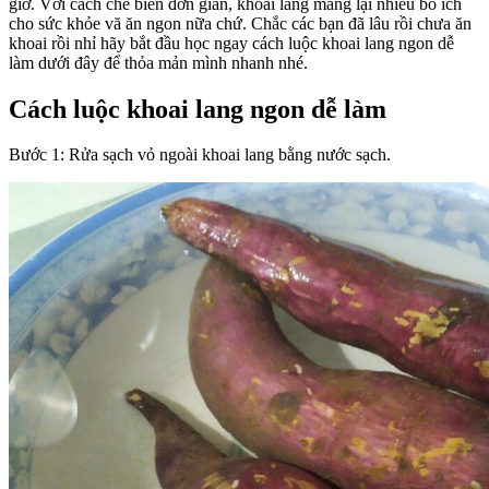
giờ. Với cách chế biến đơn giản, khoai lang mang lại nhiều bổ ích
cho sức khỏe vă ăn ngon nữa chứ. Chắc các bạn đã lâu rồi chưa ăn
khoai rồi nhỉ hãy bắt đầu học ngay cách luộc khoai lang ngon dễ
làm dưới đây để thỏa mản mình nhanh nhé.
Cách luộc khoai lang ngon dễ làm
Bước 1: Rửa sạch vỏ ngoài khoai lang bằng nước sạch.