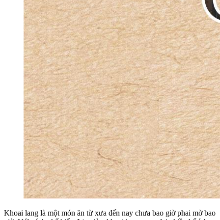
Khoai lang là một món ăn từ xưa đến nay chưa bao giờ phai mờ bao