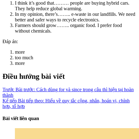
I think it’s good that……… people are buying hybrid cars.
They help reduce global warming.
In my opinion, there’s…….. e-waste in our landfills. We need
better and safer ways to recycle electronics.
Farmers should grow…….. organic food. I prefer food
without chemicals.
Đáp án:
more
too much
more
Điều hướng bài viết
Trước
Bài trước:
Cách dùng for và since trong câu thì hiện tại hoàn
thành
Kế tiếp
Bài tiếp theo:
Hiểu về quy tắc cộng, nhân, hoán vị, chỉnh
hợp, tổ hợp
Bài viết liên quan