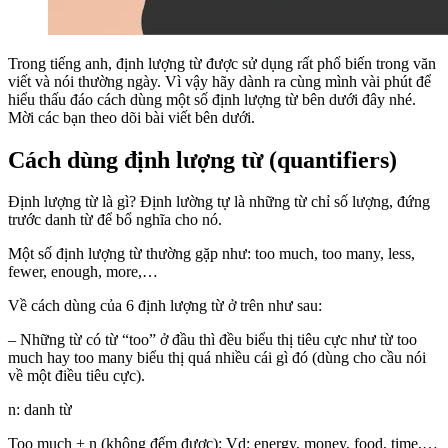
Trong tiếng anh, định lượng từ được sử dụng rất phổ biến trong văn
viết và nói thường ngày. Vì vậy hãy dành ra cùng mình vài phút để
hiểu thấu đáo cách dùng một số định lượng từ bên dưới đây nhé.
Mời các bạn theo dõi bài viết bên dưới.
Cách dùng định lượng từ (quantifiers)
Định lượng từ là gì? Định lường tự là những từ chỉ số lượng, đứng
trước danh từ để bổ nghĩa cho nó.
Một số định lượng từ thường gặp như: too much, too many, less,
fewer, enough, more,…
Về cách dùng của 6 định lượng từ ở trên như sau:
– Những từ có từ “too” ở đầu thì đều biểu thị tiêu cực như từ too
much hay too many biểu thị quá nhiều cái gì đó (dùng cho cầu nói
về một điều tiêu cực).
n: danh từ
Too much + n (không đếm được): Vd: energy, money, food, time,…