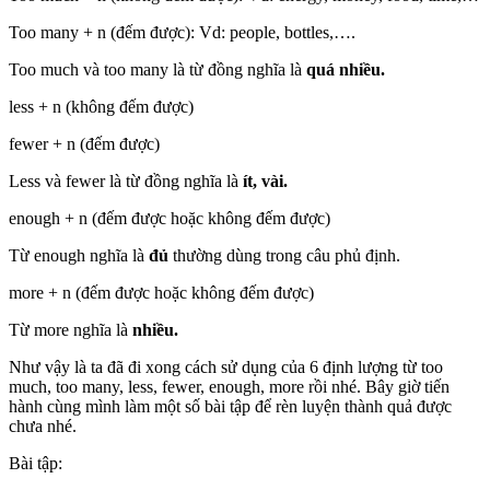
Too many + n (đếm được): Vd: people, bottles,….
Too much và too many là từ đồng nghĩa là
quá nhiều.
less + n (không đếm được)
fewer + n (đếm được)
Less và fewer là từ đồng nghĩa là
ít, vài.
enough + n (đếm được hoặc không đếm được)
Từ enough nghĩa là
đủ
thường dùng trong câu phủ định.
more + n (đếm được hoặc không đếm được)
Từ more nghĩa là
nhiều.
Như vậy là ta đã đi xong cách sử dụng của 6 định lượng từ too
much, too many, less, fewer, enough, more rồi nhé. Bây giờ tiến
hành cùng mình làm một số bài tập để rèn luyện thành quả được
chưa nhé.
Bài tập: