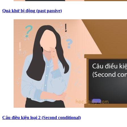
Quá khứ bị động (past passive)
Câu điều kiện loại 2 (Second conditional)