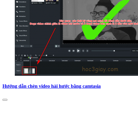
Hướng dẫn chèn video hài hước bằng camtasia