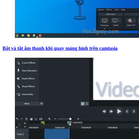
Bật và tắt âm thanh khi quay màng hình trên camtasia