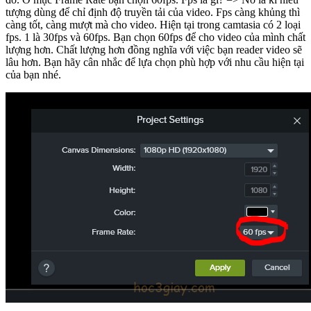
tượng dùng để chỉ định độ truyền tải của video. Fps càng khủng thì
càng tốt, càng mượt mà cho video. Hiện tại trong camtasia có 2 loại
fps. 1 là 30fps và 60fps. Bạn chọn 60fps để cho video của mình chất
lượng hơn. Chất lượng hơn đồng nghĩa với việc bạn reader video sẽ
lâu hơn. Bạn hãy cân nhắc để lựa chọn phù hợp với nhu cầu hiện tại
của bạn nhé.