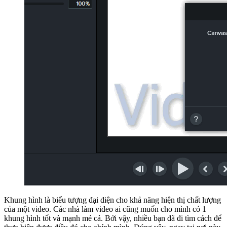
Khung hình là biểu tượng đại diện cho khả năng hiện thị chất lượng
của một video. Các nhà làm video ai cũng muốn cho mình có 1
khung hình tốt và mạnh mẻ cả. Bởi vậy, nhiều bạn đã đi tìm cách để