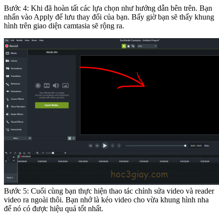
Bước 4: Khi đã hoàn tất các lựa chọn như hướng dẫn bên trên. Bạn
nhấn vào Apply để lưu thay đổi của bạn. Bấy giờ bạn sẽ thấy khung
hình trên giao diện camtasia sẽ rộng ra.
Bước 5: Cuối cùng bạn thực hiện thao tác chỉnh sửa video và reader
video ra ngoài thôi. Bạn nhớ là kéo video cho vừa khung hình nha
để nó có được hiệu quả tốt nhất.