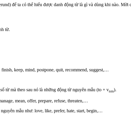
rund) để ta có thể hiểu được danh động từ là gì và dùng khi nào. Mời c
nh từ.
cy, finish, keep, mind, postpone, quit, recommend, suggest,…
t số từ mà theo sau nó là những động từ nguyên mẫu (to + v
).
nm
, manage, mean, offer, prepare, refuse, threaten,…
nguyên mẫu như: love, like, prefer, hate, start, begin,…