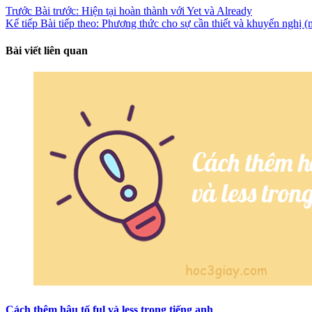
Trước
Bài trước:
Hiện tại hoàn thành với Yet và Already
Kế tiếp
Bài tiếp theo:
Phương thức cho sự cần thiết và khuyến nghị (
Bài viết liên quan
Cách thêm hậu tố ful và less trong tiếng anh