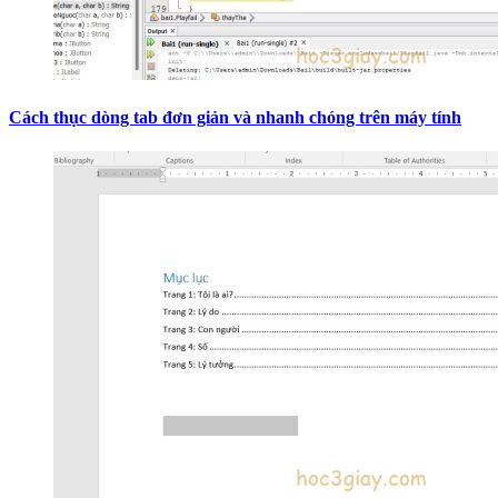
Cách thục dòng tab đơn giản và nhanh chóng trên máy tính