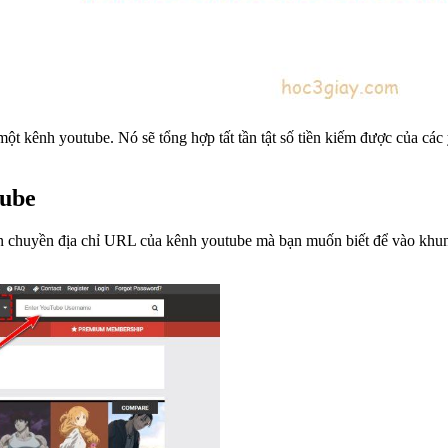
một kênh youtube. Nó sẽ tổng hợp tất tần tật số tiền kiếm được của cá
tube
y bạn chuyền địa chỉ URL của kênh youtube mà bạn muốn biết để vào kh