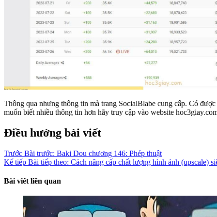
Thông qua nhưng thông tin mà trang SocialBlabe cung cấp. Có được cá
muốn biết nhiều thông tin hơn hãy truy cập vào website hoc3giay.co
Điều hướng bài viết
Trước
Bài trước:
Baki Dou chương 146: Phép thuật
Kế tiếp
Bài tiếp theo:
Cách nâng cấp chất lượng hình ảnh (upscale) si
Bài viết liên quan