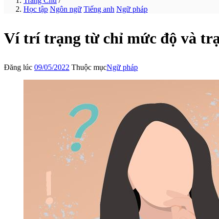
Trang Chủ
/
Học tập
Ngôn ngữ
Tiếng anh
Ngữ pháp
Ví trí trạng từ chỉ mức độ và tr
Đăng lúc
09/05/2022
Thuộc mục
Ngữ pháp