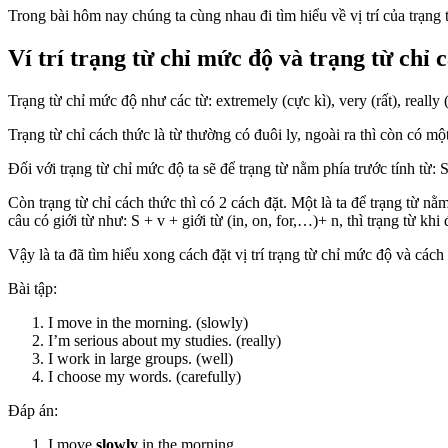
Trong bài hôm nay chúng ta cùng nhau đi tìm hiểu về vị trí của trạng
Ví trí trạng từ chỉ mức độ và trạng từ chỉ 
Trạng từ chỉ mức độ như các từ: extremely (cực kì), very (rất), really 
Trạng từ chỉ cách thức là từ thường có đuôi ly, ngoài ra thì còn có mộ
Đối với trạng từ chỉ mức độ ta sẽ để trạng từ nằm phía trước tính từ: 
Còn trạng từ chỉ cách thức thì có 2 cách đặt. Một là ta để trạng từ nằ
câu có giới từ như: S + v + giới từ (in, on, for,…)+ n, thì trạng từ khi
Vậy là ta đã tìm hiểu xong cách đặt vị trí trạng từ chỉ mức độ và cách
Bài tập:
I move in the morning. (slowly)
I’m serious about my studies. (really)
I work in large groups. (well)
I choose my words. (carefully)
Đáp án:
I move
slowly
in the morning.