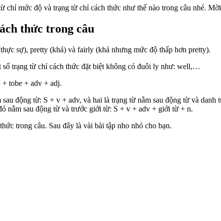
 từ chỉ mức độ và trạng từ chỉ cách thức như thế nào trong câu nhé. Mời
cách thức trong câu
(thực sự), pretty (khá) và fairly (khá nhưng mức độ thấp hơn pretty).
t số trạng từ chỉ cách thức đặt biệt không có đuôi ly như: well,…
S + tobe + adv + adj.
m sau động từ: S + v + adv, và hai là trạng từ nằm sau động từ và danh t
 đó nằm sau động từ và trước giới từ: S + v + adv + giới từ + n.
 thức trong câu. Sau đây là vài bài tập nho nhỏ cho bạn.