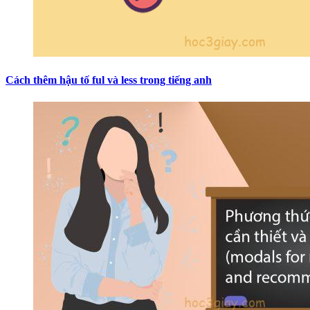
Cách thêm hậu tố ful và less trong tiếng anh