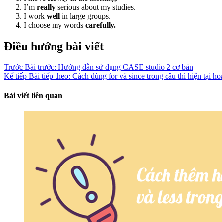
I’m
really
serious about my studies.
I work
well
in large groups.
I choose my words
carefully.
Điều hướng bài viết
Trước
Bài trước:
Hướng dẫn sử dụng CASE studio 2 cơ bản
Kế tiếp
Bài tiếp theo:
Cách dùng for và since trong câu thì hiện tại h
Bài viết liên quan