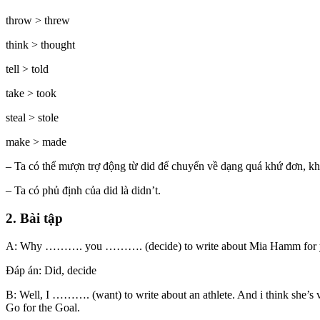
throw > threw
think > thought
tell > told
take > took
steal > stole
make > made
– Ta có thể mượn trợ động từ did để chuyển về dạng quá khứ đơn, khi
– Ta có phủ định của did là didn’t.
2. Bài tập
A: Why ………. you ………. (decide) to write about Mia Hamm for y
Đáp án: Did, decide
B: Well, I ………. (want) to write about an athlete. And i think she’
Go for the Goal.