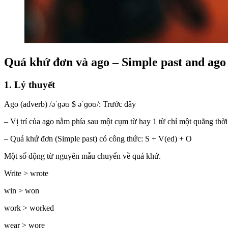
Quá khứ đơn và ago – Simple past and ago
1. Lý thuyết
Ago (adverb) /əˈɡəʊ $ əˈɡoʊ/: Trước đây
– Vị trí của ago nằm phía sau một cụm từ hay 1 từ chỉ một quãng th
– Quá khứ đơn (Simple past) có công thức: S + V(ed) + O
Một số động từ nguyên mẫu chuyển về quá khứ.
Write > wrote
win > won
work > worked
wear > wore