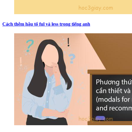
Cách thêm hậu tố ful và less trong tiếng anh