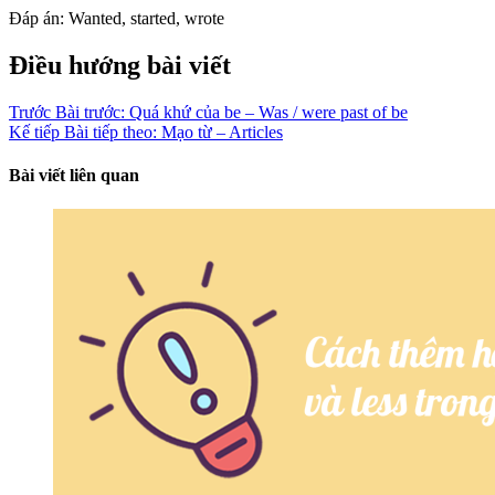
Đáp án: Wanted, started, wrote
Điều hướng bài viết
Trước
Bài trước:
Quá khứ của be – Was / were past of be
Kế tiếp
Bài tiếp theo:
Mạo từ – Articles
Bài viết liên quan