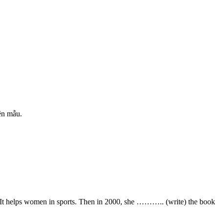
ên mẫu.
 It helps women in sports. Then in 2000, she ……….. (write) the book