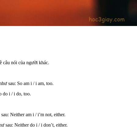
về câu nói của người khác.
như sau: So am i / i am, too.
do i / i do, too.
au: Neither am i / i’m not, either.
sau: Neither do i / i don’t, either.