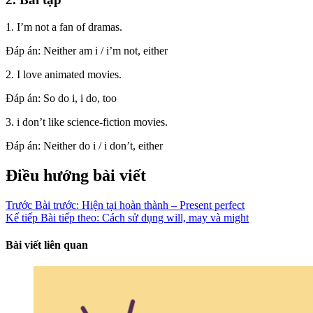
1. I’m not a fan of dramas.
Đáp án: Neither am i / i’m not, either
2. I love animated movies.
Đáp án: So do i, i do, too
3. i don’t like science-fiction movies.
Đáp án: Neither do i / i don’t, either
Điều hướng bài viết
Trước
Bài trước:
Hiện tại hoàn thành – Present perfect
Kế tiếp
Bài tiếp theo:
Cách sử dụng will, may và might
Bài viết liên quan