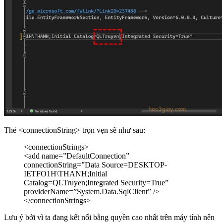
Thẻ <connectionString> trọn vẹn sẽ như sau:
<connectionStrings>
<add name=”DefaultConnection”
connectionString=”Data Source=DESKTOP-
IETFO1H\THANH;Initial
Catalog=QLTruyen;Integrated Security=True”
providerName=”System.Data.SqlClient” />
</connectionStrings>
Lưu ý bởi vì ta đang kết nối bằng quyền cao nhất trên máy tính nên