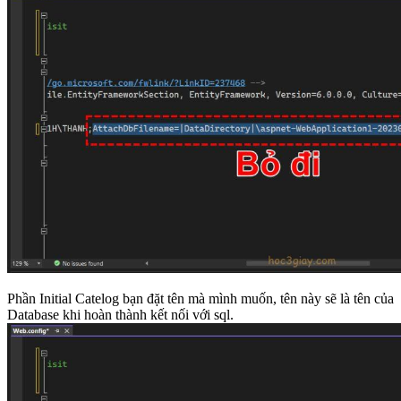
Phần Initial Catelog bạn đặt tên mà mình muốn, tên này sẽ là tên của
Database khi hoàn thành kết nối với sql.