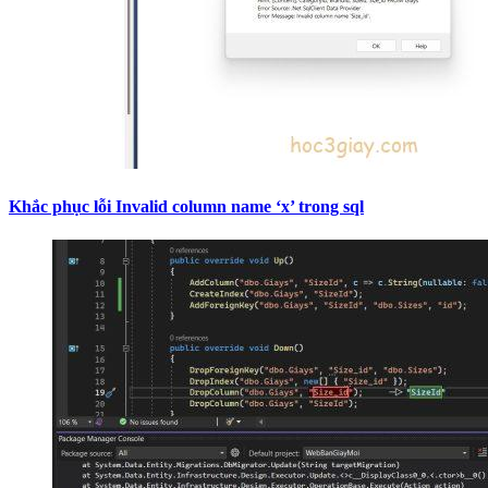
Khắc phục lỗi Invalid column name ‘x’ trong sql