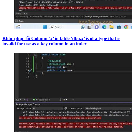
Khắc phục lỗi Column ‘x’ in table ‘dbo.x’ is of a type that is
invalid for use as a key column in an index