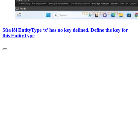
Sữa lỗi EntityType ‘x’ has no key defined. Define the key for
this EntityType