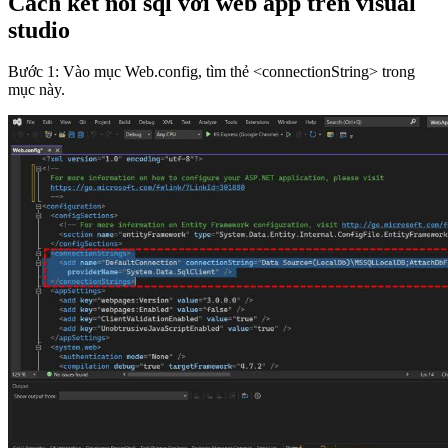
Cách kết nối sql với web app trên visual
studio
Bước 1: Vào mục Web.config, tìm thẻ <connectionString> trong
mục này.