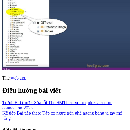
Thẻ:
web app
Điều hướng bài viết
Trước
Bài trước:
Sửa lỗi The SMTP server requires a secure
connection 2023
Kế tiếp
Bài tiếp theo:
Tập cơ ngực trên ghế ngang bằng tạ tay mở
rộng
Bài viết liên quan