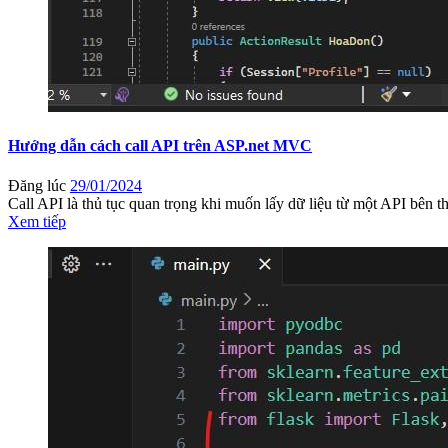
Hướng dẫn cách call API trên ASP.net MVC
Đăng lúc
29/01/2024
Call API là thủ tục quan trọng khi muốn lấy dữ liệu từ một API bên thứ
Xem tiếp