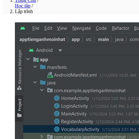
Trang Chủ
/
Học tập
/
Lập trình