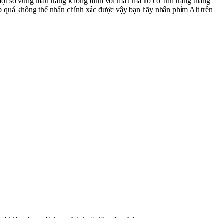
một số vùng màu trắng không dính với màu mà nó có tình trạng thằng
p quá không thể nhấn chính xác được vậy bạn hãy nhấn phím Alt trên