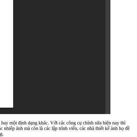
hay một định dạng khác. Với các công cụ chỉnh sửa hiện nay thì
nhiếp ảnh mà còn là các lập trình viên, các nhà thiết kế ảnh họ đề
g.