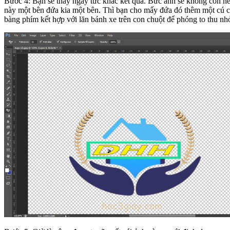
Bước 4: Bạn sẽ thấy ngay tức khắc kết quả. Bức ảnh sẽ không còn nề
này một bên đứa kia một bên. Thì bạn cho mấy đứa đó thêm một cú cl
bàng phím kết hợp với lăn bánh xe trên con chuột để phóng to thu nhỏ