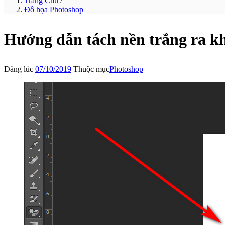
Trang Chủ
/
Đồ họa
Photoshop
Hướng dẫn tách nền trắng ra k
Đăng lúc
07/10/2019
Thuộc mục
Photoshop