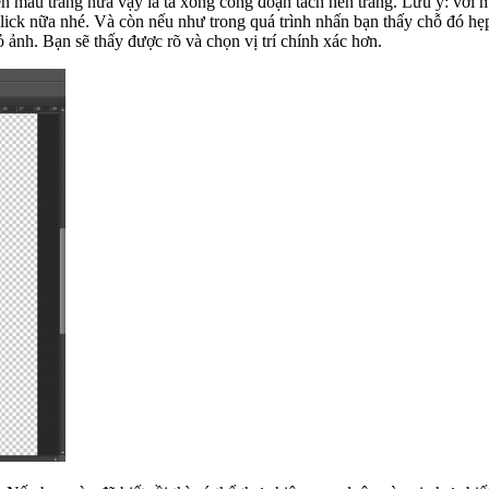
n màu trăng nữa vậy là ta xong công đoạn tách nền trắng. Lưu ý: với 
ick nữa nhé. Và còn nếu như trong quá trình nhấn bạn thấy chỗ đó hẹ
 ảnh. Bạn sẽ thấy được rõ và chọn vị trí chính xác hơn.