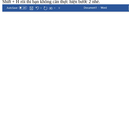
Shift + H rồi thì bạn không cần thực hiện bước 2 nhé.