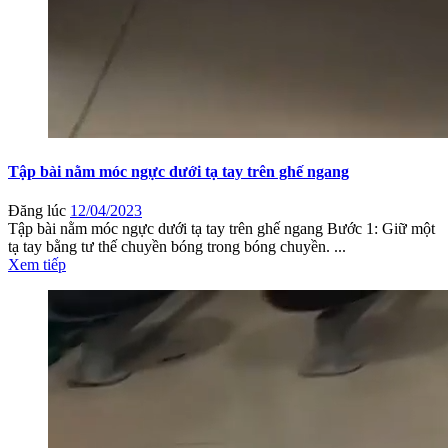
Tập bài nằm móc ngực dưới tạ tay trên ghế ngang
Đăng lúc
12/04/2023
Tập bài nằm móc ngực dưới tạ tay trên ghế ngang Bước 1: Giữ một
tạ tay bằng tư thế chuyền bóng trong bóng chuyền. ...
Xem tiếp