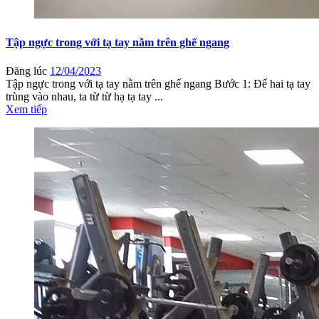
Tập ngực trong với tạ tay nằm trên ghế ngang
Đăng lúc
12/04/2023
Tập ngực trong với tạ tay nằm trên ghế ngang Bước 1: Để hai tạ tay
trùng vào nhau, ta từ từ hạ tạ tay ...
Xem tiếp