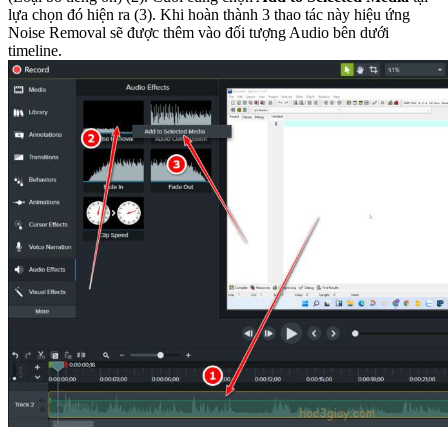
lựa chọn đó hiện ra (3). Khi hoàn thành 3 thao tác này hiệu ứng
Noise Removal sẽ được thêm vào đối tượng Audio bên dưới
timeline.