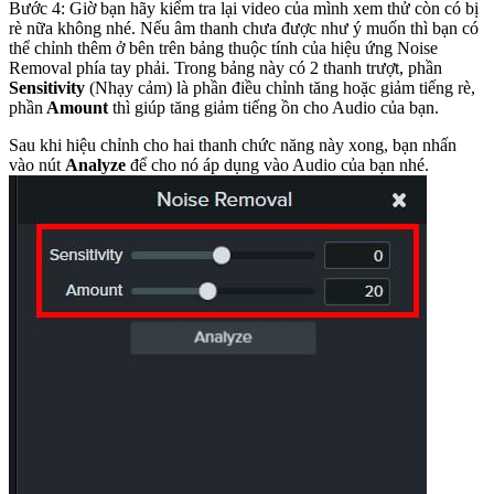
Bước 4: Giờ bạn hãy kiểm tra lại video của mình xem thử còn có bị
rè nữa không nhé. Nếu âm thanh chưa được như ý muốn thì bạn có
thể chỉnh thêm ở bên trên bảng thuộc tính của hiệu ứng Noise
Removal phía tay phải. Trong bảng này có 2 thanh trượt, phần
Sensitivity
(Nhạy cảm) là phần điều chỉnh tăng hoặc giảm tiếng rè,
phần
Amount
thì giúp tăng giảm tiếng ồn cho Audio của bạn.
Sau khi hiệu chỉnh cho hai thanh chức năng này xong, bạn nhấn
vào nút
Analyze
để cho nó áp dụng vào Audio của bạn nhé.