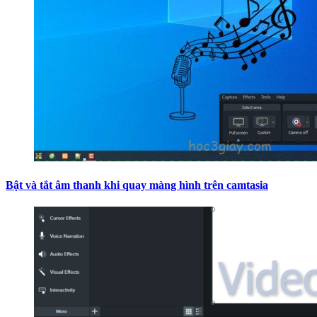
Bật và tắt âm thanh khi quay màng hình trên camtasia