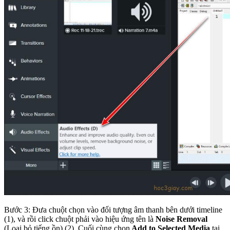
Bước 3: Đưa chuột chọn vào đối tượng âm thanh bên dưới timeline
(1), và rồi click chuột phải vào hiệu ứng tên là
Noise Removal
(Loại bỏ tiếng ồn) (2). Cuối cùng chọn
Add to Selected Media
tại