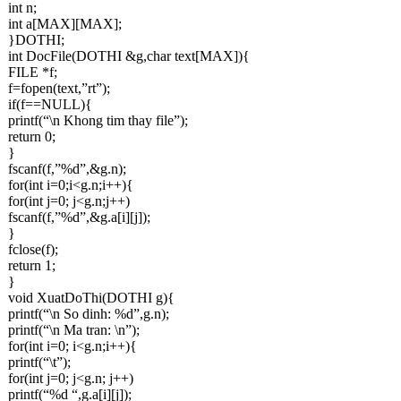
int n;
int a[MAX][MAX];
}DOTHI;
int DocFile(DOTHI &g,char text[MAX]){
FILE *f;
f=fopen(text,”rt”);
if(f==NULL){
printf(“\n Khong tim thay file”);
return 0;
}
fscanf(f,”%d”,&g.n);
for(int i=0;i<g.n;i++){
for(int j=0; j<g.n;j++)
fscanf(f,”%d”,&g.a[i][j]);
}
fclose(f);
return 1;
}
void XuatDoThi(DOTHI g){
printf(“\n So dinh: %d”,g.n);
printf(“\n Ma tran: \n”);
for(int i=0; i<g.n;i++){
printf(“\t”);
for(int j=0; j<g.n; j++)
printf(“%d “,g.a[i][j]);