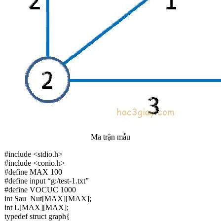
Ma trận mẫu
#include <stdio.h>
#include <conio.h>
#define MAX 100
#define input “g:/test-1.txt”
#define VOCUC 1000
int Sau_Nut[MAX][MAX];
int L[MAX][MAX];
typedef struct graph{