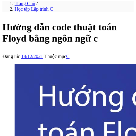
Trang Chủ
/
Học tập
Lập trình
C
Hướng dẫn code thuật toán
Floyd bằng ngôn ngữ c
Đăng lúc
14/12/2021
Thuộc mục
C