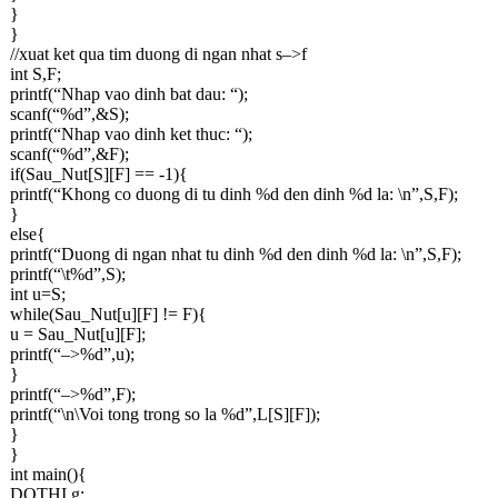
}
}
//xuat ket qua tim duong di ngan nhat s–>f
int S,F;
printf(“Nhap vao dinh bat dau: “);
scanf(“%d”,&S);
printf(“Nhap vao dinh ket thuc: “);
scanf(“%d”,&F);
if(Sau_Nut[S][F] == -1){
printf(“Khong co duong di tu dinh %d den dinh %d la: \n”,S,F);
}
else{
printf(“Duong di ngan nhat tu dinh %d den dinh %d la: \n”,S,F);
printf(“\t%d”,S);
int u=S;
while(Sau_Nut[u][F] != F){
u = Sau_Nut[u][F];
printf(“–>%d”,u);
}
printf(“–>%d”,F);
printf(“\n\Voi tong trong so la %d”,L[S][F]);
}
}
int main(){
DOTHI g;