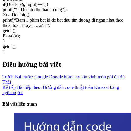
if(DocFile(g,input)==1){
printf(“\n Doc do thi thanh cong”);
XuatDoThi(g);
printf(“Bam 1 phim bat ki de bat dau tim duong di ngan nhat theo
thuat toan Floyd …\n\n”);
getch();
Floyd(g);
}
getch();
}
Điều hướng bài viết
Trước
Bài trước:
Google Doodle hôm nay tôn vinh món gỏi đu đủ
Thái
Kế tiếp
Bài tiếp theo:
Hướng dẫn code thuật toán Kruskal bằng
ngôn ngữ c
Bài viết liên quan