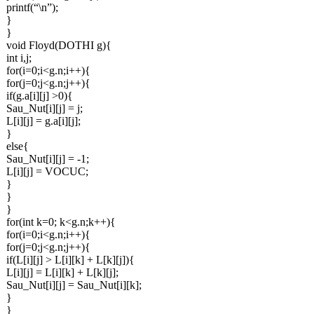
printf(“\n”);
}
}
void Floyd(DOTHI g){
int i,j;
for(i=0;i<g.n;i++){
for(j=0;j<g.n;j++){
if(g.a[i][j] >0){
Sau_Nut[i][j] = j;
L[i][j] = g.a[i][j];
}
else{
Sau_Nut[i][j] = -1;
L[i][j] = VOCUC;
}
}
}
for(int k=0; k<g.n;k++){
for(i=0;i<g.n;i++){
for(j=0;j<g.n;j++){
if(L[i][j] > L[i][k] + L[k][j]){
L[i][j] = L[i][k] + L[k][j];
Sau_Nut[i][j] = Sau_Nut[i][k];
}
}