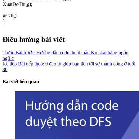
XuatDoThi(g);
}
getch();
}
Điều hướng bài viết
Trước
Bài trước:
Hướng dẫn code thuật toán Kruskal bằng ngôn
ngữ c
Kế tiếp
Bài tiếp theo:
9 đạo lý giúp bạn tiến tới sự thành công ở tuổi
30
Bài viết liên quan