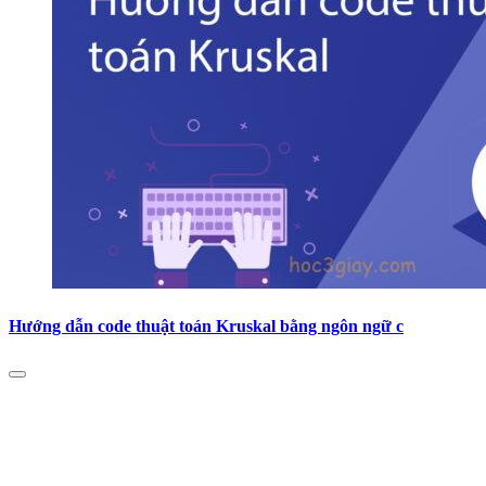
Hướng dẫn code thuật toán Kruskal bằng ngôn ngữ c