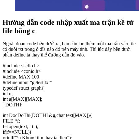
Hướng dẫn code nhập xuất ma trận kề từ
file bằng c
Ngoài đoạn code bên dưới ra, bạn cần tạo thêm một ma trận vào file
có đuôi txt trong ổ đĩa nào đó trên máy tính. Thì lúc đấy bên dưới
phần define ta thay thế đường dẫn đó vào.
#include <stdio.h>
#include <conio.h>
#define MAX 100
#define input “g:/test.txt”
typedef struct graph{
int n;
int a[MAX][MAX];
}DOTHI;
int DocDoThi(DOTHI &g,char text[MAX]){
FILE *f;
f=fopen(text,”rt”);
if(f==NULL){
printf(“\n Khong tim thay tai lieu”);