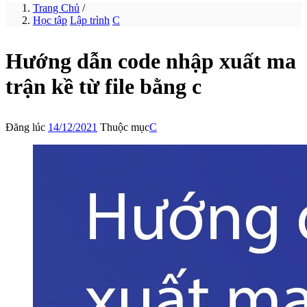
Trang Chủ
/
Học tập
Lập trình
C
Hướng dẫn code nhập xuất ma
trận kề từ file bằng c
Đăng lúc
14/12/2021
Thuộc mục
C