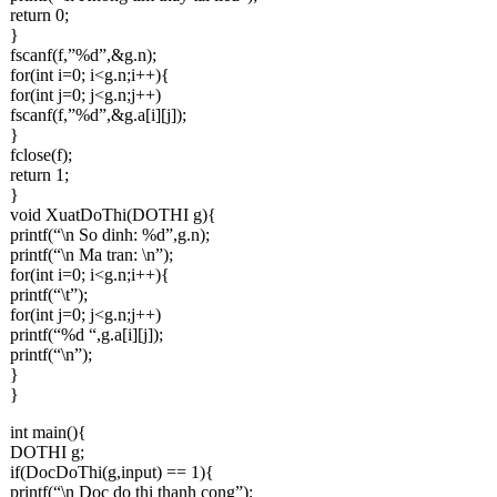
return 0;
}
fscanf(f,”%d”,&g.n);
for(int i=0; i<g.n;i++){
for(int j=0; j<g.n;j++)
fscanf(f,”%d”,&g.a[i][j]);
}
fclose(f);
return 1;
}
void XuatDoThi(DOTHI g){
printf(“\n So dinh: %d”,g.n);
printf(“\n Ma tran: \n”);
for(int i=0; i<g.n;i++){
printf(“\t”);
for(int j=0; j<g.n;j++)
printf(“%d “,g.a[i][j]);
printf(“\n”);
}
}
int main(){
DOTHI g;
if(DocDoThi(g,input) == 1){
printf(“\n Doc do thi thanh cong”);