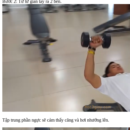
Bước 2: Từ từ gian tay ra 2 bên.
Tập trung phần ngực sẽ cảm thấy căng và hơi nhướng lên.