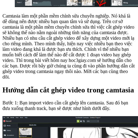
Camtasia làm một phần mềm chỉnh sửa chuyên nghiệp. Nó khá là
dễ dùng nên được nhiều bạn quan tâm và sử dụng. Trên cơ sở
camtasia là một phần mềm chuyên chỉnh sửa thì việc cắt ghép video
sẽ không thể nào nằm ngoài những tính năng của camtasia được.
Nhiều bạn có nhu cầu cắt ghép video để xây dựng một video mới lạ
cho riêng mình. Theo mình thấy, hiện nay việc nhiều bạn theo việc
làm video đang khá là được bạn ưu thích. Chính vì thế nhiều bạn
muốn biết cách để làm thế nào để cắt được 1 đoạn video hay ghép
video. Thì trong bài viết hôm nay hoc3giay.com sẽ hướng dẫn cho
các bạn. Được rồi bây giờ chúng ta cùng đi vào phần hướng dẫn cắt
ghép video trong camtasia ngay thôi nào. Mời các bạn cùng theo
dõi.
Hướng dẫn cắt ghép video trong camtasia
Bước 1: Bạn import video cần cắt ghép lên camtasia. Sau đó bạn
đưa xuống thanh track, bạn sẽ được như hình dưới đây.