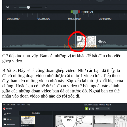
Cứ tiếp tục như vậy. Bạn cắt những vị trí khác để bắt đầu cho việc
ghép video.
Bước 3: Đây sẽ là công đoạn ghép video. Như các bạn đã thấy, ta
đã có những đoạn video nhỏ được cắt ra từ 1 video lớn. Tiếp theo
đây, bạn kéo những video nhỏ này. Sắp xếp lại thứ tự xuất hiện của
chúng. Hoặc bạn có thể đưa 1 đoạn video từ bên ngoài vào chính
giữa của những đoạn video bạn đã cắt trước đó. Ngoài ban có thể
nhấn vào đoạn video nhỏ nào đó rồi xóa đi.