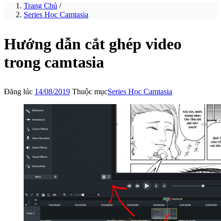
Trang Chủ
/
Series Học Camtasia
Hướng dẫn cắt ghép video
trong camtasia
Đăng lúc
14/08/2019
Thuộc mục
Series Học Camtasia