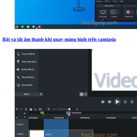
Bật và tắt âm thanh khi quay màng hình trên camtasia