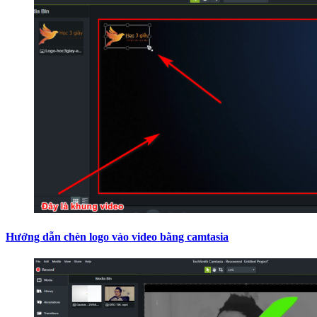
Hướng dẫn chèn logo vào video bằng camtasia