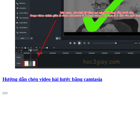
Hướng dẫn chèn video hài hước bằng camtasia