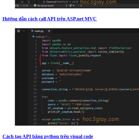
Hướng dẫn cách call API trên ASP.net MVC
Cách tạo API bằng python trên visual code