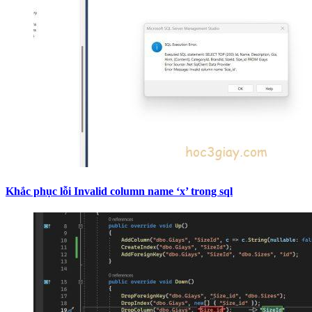
Khắc phục lỗi Invalid column name ‘x’ trong sql