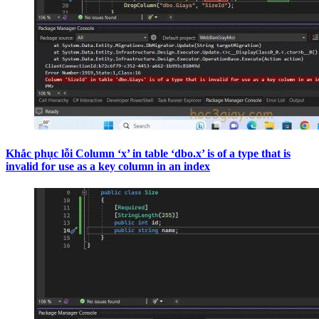
Khắc phục lỗi Column ‘x’ in table ‘dbo.x’ is of a type that is
invalid for use as a key column in an index