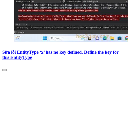
Sữa lỗi EntityType ‘x’ has no key defined. Define the key for
this EntityType