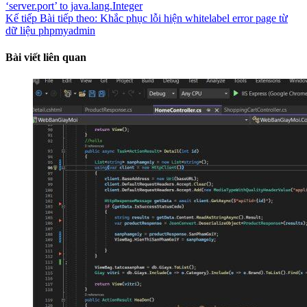
‘server.port’ to java.lang.Integer
Kế tiếp
Bài tiếp theo:
Khắc phục lỗi hiện whitelabel error page từ
dữ liệu phpmyadmin
Bài viết liên quan