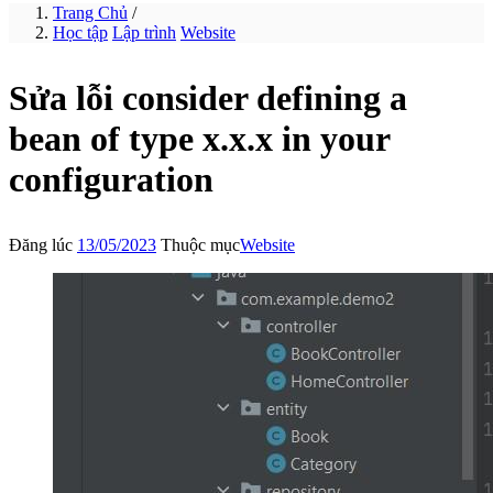
Trang Chủ
/
Học tập
Lập trình
Website
Sửa lỗi consider defining a
bean of type x.x.x in your
configuration
Đăng lúc
13/05/2023
Thuộc mục
Website