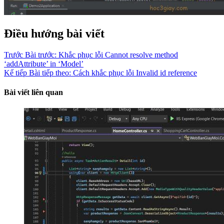
Điều hướng bài viết
Trước
Bài trước:
Khắc phục lỗi Cannot resolve method
‘addAttribute’ in ‘Model’
Kế tiếp
Bài tiếp theo:
Cách khắc phục lỗi Invalid id reference
Bài viết liên quan