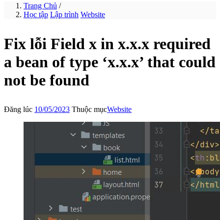
Trang Chủ
/
Học tập
Lập trình
Website
Fix lỗi Field x in x.x.x required
a bean of type ‘x.x.x’ that could
not be found
Đăng lúc
10/05/2023
Thuộc mục
Website