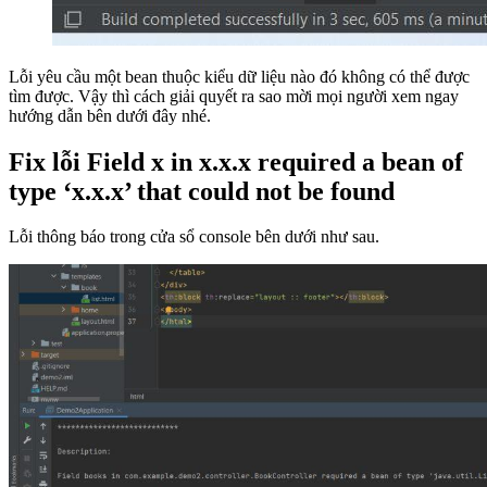
Lỗi yêu cầu một bean thuộc kiểu dữ liệu nào đó không có thể được
tìm được. Vậy thì cách giải quyết ra sao mời mọi người xem ngay
hướng dẫn bên dưới đây nhé.
Fix lỗi Field x in x.x.x required a bean of
type ‘x.x.x’ that could not be found
Lỗi thông báo trong cửa sổ console bên dưới như sau.