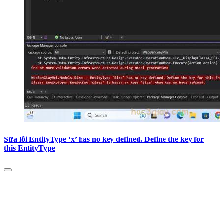
Sữa lỗi EntityType ‘x’ has no key defined. Define the key for
this EntityType