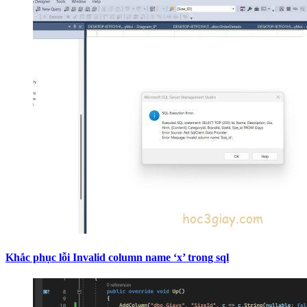
Khắc phục lỗi Invalid column name ‘x’ trong sql