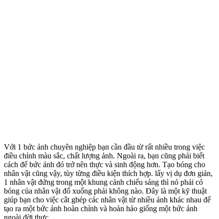
Với 1 bức ảnh chuyên nghiệp bạn cần đầu từ rất nhiều trong việc
điều chỉnh màu sắc, chất lượng ảnh. Ngoài ra, bạn cũng phải biết
cách để bức ảnh đó trở nên thực và sinh động hơn. Tạo bóng cho
nhân vật cũng vậy, tùy từng điều kiện thích hợp. lấy vị dụ đơn giản,
1 nhân vật đứng trong một khung cảnh chiếu sáng thì nó phải có
bóng của nhân vật đổ xuống phải không nào. Đây là một kỹ thuật
giúp bạn cho việc cắt ghép các nhân vật từ nhiều ảnh khác nhau để
tạo ra một bức ảnh hoàn chỉnh và hoàn hảo giống một bức ảnh
ngoài đời thực.