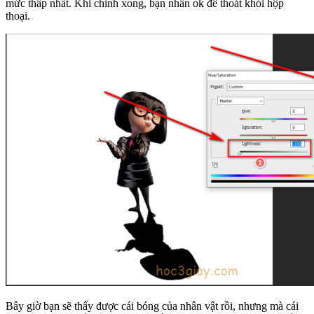
mức thấp nhất. Khi chỉnh xong, bạn nhấn ok để thoát khỏi hộp
thoại.
Bây giờ bạn sẽ thấy được cái bóng của nhân vật rồi, nhưng mà cái