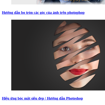
Hướng dẫn bo tròn các góc của ảnh trên photophop
Hiệu ứng bóc mặt siêu đẹp | Hướng dẫn Photoshop