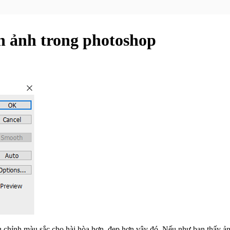
n ảnh trong photoshop
u chỉnh màu sắc cho hài hòa hơn, đẹp hơn vậy đó. Nếu như bạn thấy ản