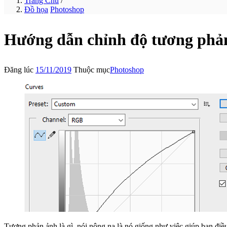
Trang Chủ
/
Đồ họa
Photoshop
Hướng dẫn chỉnh độ tương phả
Đăng lúc
15/11/2019
Thuộc mục
Photoshop
Tương phản ảnh là gì, nói nông na là nó giống như việc giúp bạn điề