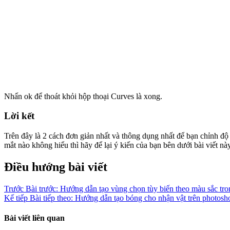
Nhấn ok để thoát khỏi hộp thoại Curves là xong.
Lời kết
Trên đây là 2 cách đơn giản nhất và thông dụng nhất để bạn chỉnh 
mắt nào không hiểu thì hãy để lại ý kiến của bạn bên dưới bài viết n
Điều hướng bài viết
Trước
Bài trước:
Hướng dẫn tạo vùng chọn tùy biến theo màu sắc tr
Kế tiếp
Bài tiếp theo:
Hướng dẫn tạo bóng cho nhận vật trên photosh
Bài viết liên quan