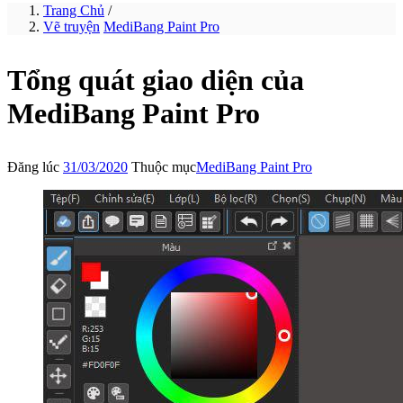
Trang Chủ
/
Vẽ truyện
MediBang Paint Pro
Tổng quát giao diện của
MediBang Paint Pro
Đăng lúc
31/03/2020
Thuộc mục
MediBang Paint Pro