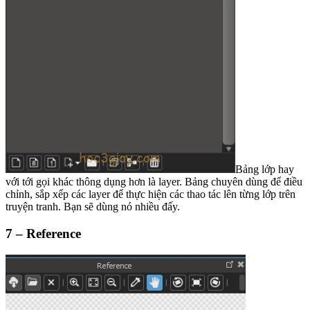
Bảng lớp hay
với tới gọi khác thông dụng hơn là layer. Bảng chuyên dùng để điều
chỉnh, sắp xếp các layer để thực hiện các thao tác lên từng lớp trên
truyện tranh. Bạn sẽ dùng nó nhiều đấy.
7 – Reference