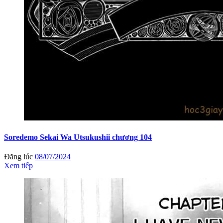
Soredemo Sekai Wa Utsukushii chương 104
Đăng lúc
08/07/2024
Xem tiếp