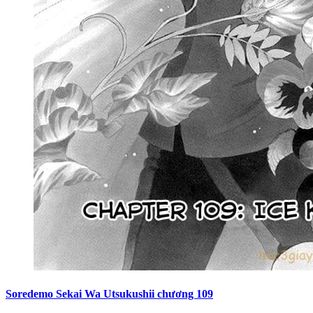
Soredemo Sekai Wa Utsukushii chương 109