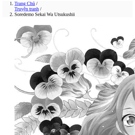
Trang Chủ
/
Truyện tranh
/
Soredemo Sekai Wa Utsukushii