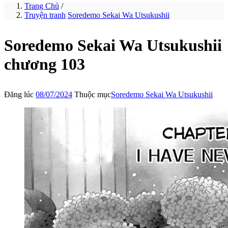
Trang Chủ
/
Truyện tranh
Soredemo Sekai Wa Utsukushii
Soredemo Sekai Wa Utsukushii
chương 103
Đăng lúc
08/07/2024
Thuộc mục
Soredemo Sekai Wa Utsukushii