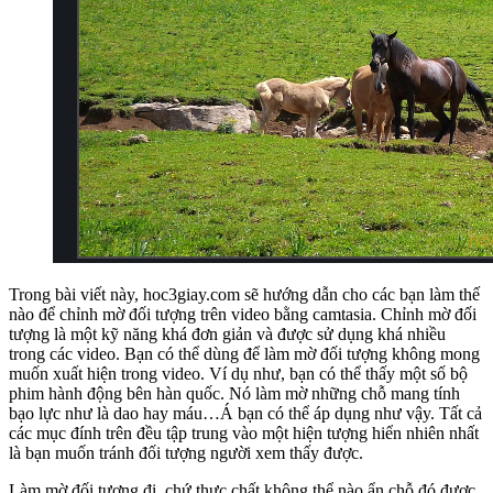
Trong bài viết này, hoc3giay.com sẽ hướng dẫn cho các bạn làm thế
nào để chỉnh mờ đối tượng trên video bằng camtasia. Chỉnh mờ đối
tượng là một kỹ năng khá đơn giản và được sử dụng khá nhiều
trong các video. Bạn có thể dùng để làm mờ đối tượng không mong
muốn xuất hiện trong video. Ví dụ như, bạn có thể thấy một số bộ
phim hành động bên hàn quốc. Nó làm mờ những chỗ mang tính
bạo lực như là dao hay máu…Á bạn có thể áp dụng như vậy. Tất cả
các mục đính trên đều tập trung vào một hiện tượng hiển nhiên nhất
là bạn muốn tránh đối tượng người xem thấy được.
Làm mờ đối tượng đi, chứ thực chất không thể nào ẩn chỗ đó được.