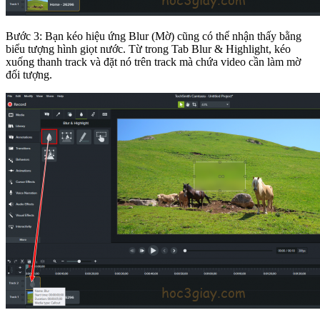
Bước 3: Bạn kéo hiệu ứng Blur (Mờ) cũng có thể nhận thấy bằng
biểu tượng hình giọt nước. Từ trong Tab Blur & Highlight, kéo
xuống thanh track và đặt nó trên track mà chứa video cần làm mờ
đối tượng.