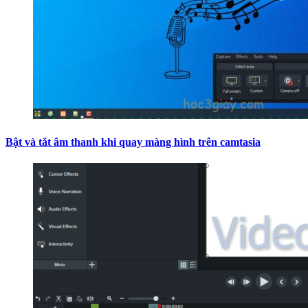
Bật và tắt âm thanh khi quay màng hình trên camtasia