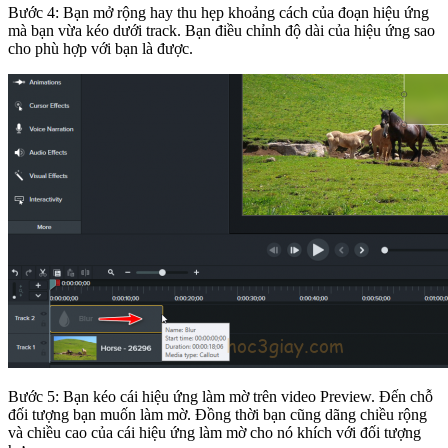
Bước 4: Bạn mở rộng hay thu hẹp khoảng cách của đoạn hiệu ứng
mà bạn vừa kéo dưới track. Bạn điều chỉnh độ dài của hiệu ứng sao
cho phù hợp với bạn là được.
Bước 5: Bạn kéo cái hiệu ứng làm mờ trên video Preview. Đến chỗ
đối tượng bạn muốn làm mờ. Đồng thời bạn cũng dãng chiều rộng
và chiều cao của cái hiệu ứng làm mờ cho nó khích với đối tượng