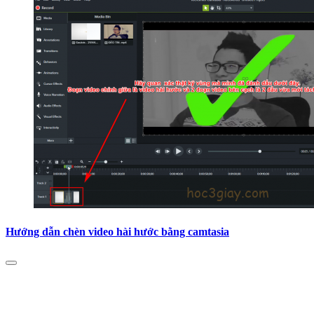
Hướng dẫn chèn video hài hước bằng camtasia