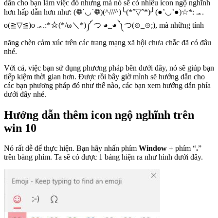
dẫn cho bạn làm việc đó nhưng mà nó sẽ có nhiều icon ngộ nghĩnh
hơn hấp dẫn hơn như: (❁´◡`❁)(^///^)╰(*°▽°*)╯(●’◡’●)☆*: .｡.
o(≧▽≦)o .｡.:*☆(*/ω＼*)༼ つ ◕_◕ ༽つ(⊙_⊙;), mà những tính
năng chèn cảm xúc trên các trang mạng xã hội chưa chắc đã có đâu
nhé.
Với cả, việc bạn sử dụng phương pháp bên dưới đây, nó sẽ giúp bạn
tiếp kiệm thời gian hơn. Được rồi bây giờ mình sẽ hướng dẫn cho
các bạn phương pháp đó như thế nào, các bạn xem hướng dẫn phía
dưới đây nhé.
Hướng dẫn thêm icon ngộ nghĩnh trên
win 10
Nó rất dễ để thực hiện. Bạn hãy nhấn phím
Window
+ phím “
.
”
trên bàng phím. Ta sẽ có được 1 bảng hiện ra như hình dưới đây.