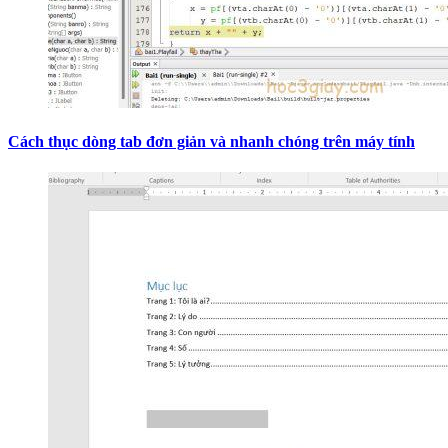
Cách thục dòng tab đơn giản và nhanh chóng trên máy tính