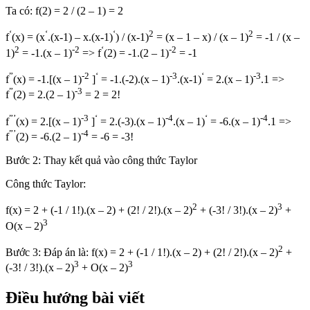
Ta có: f(2) = 2 / (2 – 1) = 2
‘
‘
‘
2
2
f
(x) = (x
.(x-1) – x.(x-1)
) / (x-1)
= (x – 1 – x) / (x – 1)
= -1 / (x –
2
-2
‘
-2
1)
= -1.(x – 1)
=> f
(2) = -1.(2 – 1)
= -1
”
-2
‘
-3
‘
-3
f
(x) = -1.[(x – 1)
]
= -1.(-2).(x – 1)
.(x-1)
= 2.(x – 1)
.1 =>
”
-3
f
(2) = 2.(2 – 1)
= 2 = 2!
”’
-3
‘
-4
‘
-4
f
(x) = 2.[(x – 1)
]
= 2.(-3).(x – 1)
.(x – 1)
= -6.(x – 1)
.1 =>
”’
-4
f
(2) = -6.(2 – 1)
= -6 = -3!
Bước 2: Thay kết quả vào công thức Taylor
Công thức Taylor:
2
3
f(x) = 2 + (-1 / 1!).(x – 2) + (2! / 2!).(x – 2)
+ (-3! / 3!).(x – 2)
+
3
O(x – 2)
2
Bước 3: Đáp án là: f(x) = 2 + (-1 / 1!).(x – 2) + (2! / 2!).(x – 2)
+
3
3
(-3! / 3!).(x – 2)
+ O(x – 2)
Điều hướng bài viết