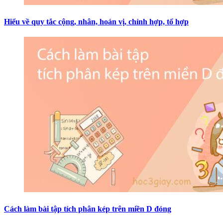
Hiểu về quy tắc cộng, nhân, hoán vị, chỉnh hợp, tổ hợp
Cách làm bài tập tích phân kép trên miền D đóng