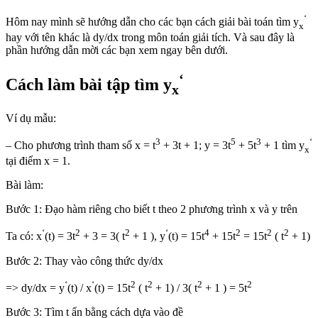
‘
Hôm nay mình sẽ hướng dẫn cho các bạn cách giải bài toán tìm y
x
hay với tên khác là dy/dx trong môn toán giải tích. Và sau đây là
phần hướng dẫn mời các bạn xem ngay bên dưới.
‘
Cách làm bài tập tìm y
x
Ví dụ mẫu:
3
5
3
‘
– Cho phương trình tham số x = t
+ 3t + 1; y = 3t
+ 5t
+ 1 tìm y
x
tại điểm x = 1.
Bài làm:
Bước 1: Đạo hàm riêng cho biết t theo 2 phương trình x và y trên
‘
2
2
‘
4
2
2
2
Ta có: x
(t) = 3t
+ 3 = 3( t
+ 1 ), y
(t) = 15t
+ 15t
= 15t
( t
+ 1)
Bước 2: Thay vào công thức dy/dx
‘
‘
2
2
2
2
=> dy/dx = y
(t) / x
(t) = 15t
( t
+ 1) / 3( t
+ 1 ) = 5t
Bước 3: Tìm t ẩn bằng cách dựa vào đề