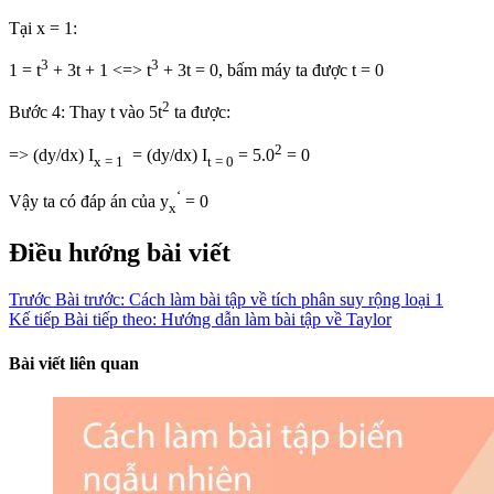
Tại x = 1:
3
3
1 = t
+ 3t + 1 <=> t
+ 3t = 0, bấm máy ta được t = 0
2
Bước 4: Thay t vào 5t
ta được:
2
=> (dy/dx) Ι
= (dy/dx) Ι
= 5.0
= 0
x = 1
t
= 0
‘
Vậy ta có đáp án của y
= 0
x
Điều hướng bài viết
Trước
Bài trước:
Cách làm bài tập về tích phân suy rộng loại 1
Kế tiếp
Bài tiếp theo:
Hướng dẫn làm bài tập về Taylor
Bài viết liên quan