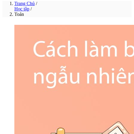
Trang Chủ
/
Học tập
/
Toán