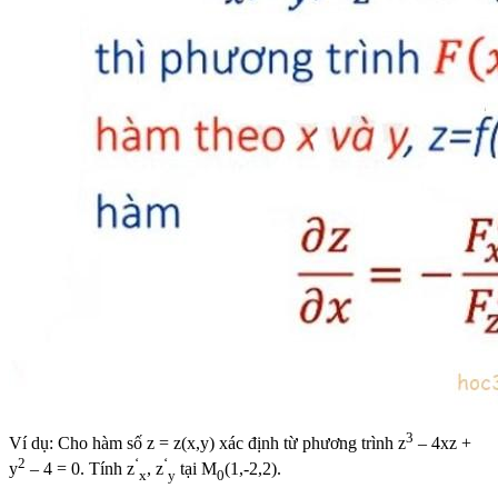
3
Ví dụ: Cho hàm số z = z(x,y) xác định từ phương trình z
– 4xz +
2
‘
‘
y
– 4 = 0. Tính z
, z
tại M
(1,-2,2).
x
y
0