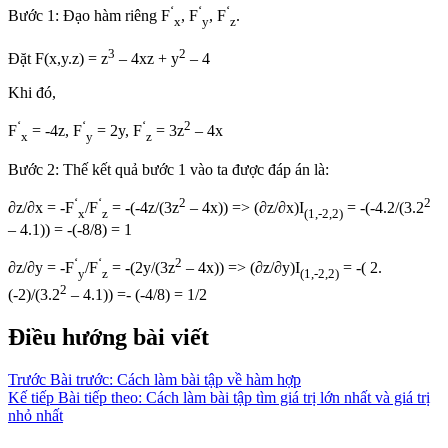
‘
‘
‘
Bước 1: Đạo hàm riêng F
, F
, F
.
x
y
z
3
2
Đặt F(x,y.z) = z
– 4xz + y
– 4
Khi đó,
‘
‘
‘
2
F
= -4z, F
= 2y, F
= 3z
– 4x
x
y
z
Bước 2: Thế kết quả bước 1 vào ta được đáp án là:
‘
‘
2
2
∂z/∂x = -F
/F
= -(-4z/(3z
– 4x)) => (∂z/∂x)Ι
= -(-4.2/(3.2
x
z
(1,-2,2)
– 4.1)) = -(-8/8) = 1
‘
‘
2
∂z/∂y = -F
/F
= -(2y/(3z
– 4x)) => (∂z/∂y)Ι
= -( 2.
y
z
(1,-2,2)
2
(-2)/(3.2
– 4.1)) =- (-4/8) = 1/2
Điều hướng bài viết
Trước
Bài trước:
Cách làm bài tập về hàm hợp
Kế tiếp
Bài tiếp theo:
Cách làm bài tập tìm giá trị lớn nhất và giá trị
nhỏ nhất