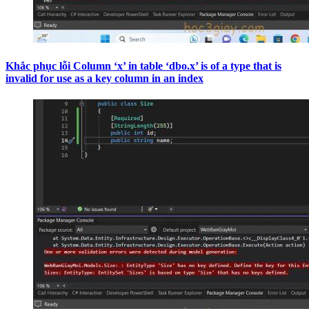
Khắc phục lỗi Column ‘x’ in table ‘dbo.x’ is of a type that is
invalid for use as a key column in an index