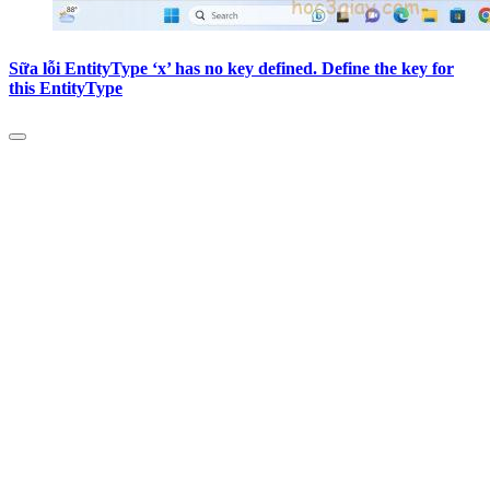
Sữa lỗi EntityType ‘x’ has no key defined. Define the key for
this EntityType