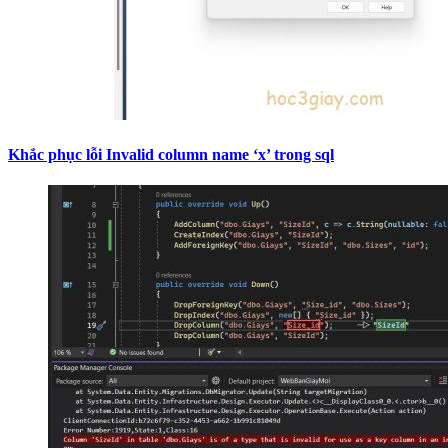
Khắc phục lỗi Invalid column name ‘x’ trong sql