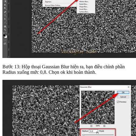
Bước 13: Hộp thoại Gaussian Blur hiện ra, bạn điều chỉnh phần
Radius xuống mức 0,8. Chọn ok khi hoàn thành.