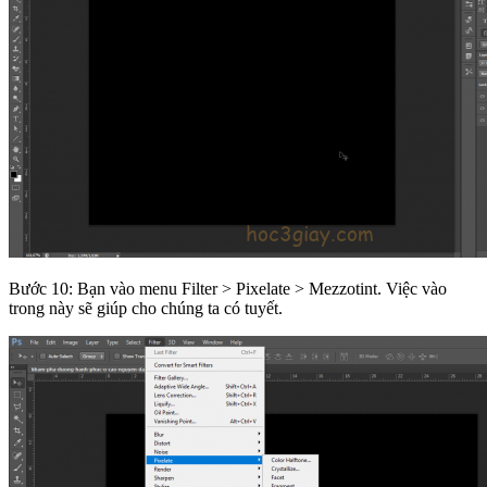
Bước 10: Bạn vào menu Filter > Pixelate > Mezzotint. Việc vào
trong này sẽ giúp cho chúng ta có tuyết.