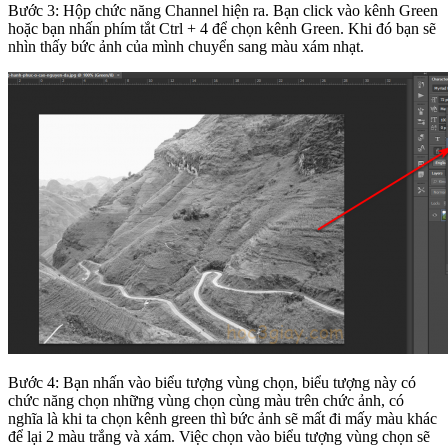
Bước 3: Hộp chức năng Channel hiện ra. Bạn click vào kênh Green
hoặc bạn nhấn phím tắt Ctrl + 4 để chọn kênh Green. Khi đó bạn sẽ
nhìn thấy bức ảnh của mình chuyển sang màu xám nhạt.
Bước 4: Bạn nhấn vào biểu tượng vùng chọn, biểu tượng này có
chức năng chọn những vùng chọn cùng màu trên chức ảnh, có
nghĩa là khi ta chọn kênh green thì bức ảnh sẽ mất đi mấy màu khác
để lại 2 màu trắng và xám. Việc chọn vào biểu tượng vùng chọn sẽ