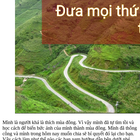
Mình là người khá là thích mùa đông. Vì vậy mình đã tự tìm tồi và
học cách để biến bức ảnh của mình thành mùa đông. Mình đã thông
công và mình trong hôm nay muốn chia sẽ bí quyết đó lại cho bạn.
Vậy cách làm như thế nào các bạn xem hướng dẫn bên dưới nhé.