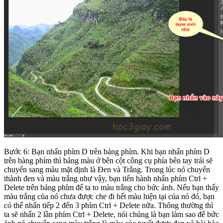
Bước 6: Bạn nhấn phím D trên bảng phím. Khi bạn nhấn phím D
trên bàng phím thì bảng màu ở bên cột công cụ phía bên tay trái sẽ
chuyển sang màu mặt định là Đen và Trắng. Trong lúc nó chuyển
thành đen và màu trắng như vậy, bạn tiến hành nhấn phím Ctrl +
Delete trên bảng phím để ta to màu trắng cho bức ảnh. Nếu bạn thấy
màu trắng của nó chưa được che đi hết màu hiện tại của nó đó, bạn
có thể nhấn tiếp 2 đến 3 phím Ctrl + Delete nữa. Thông thường thì
ta sẽ nhấn 2 lần phím Ctrl + Delete, nói chúng là bạn làm sao để bức