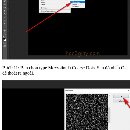
Bước 11: Bạn chọn type Mezzotint là Coarse Dots. Sau đó nhấn Ok
để thoát ra ngoài.