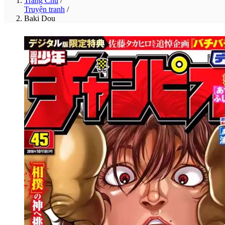
Trang Chủ
/
Truyện tranh
/
Baki Dou