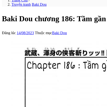
Trang Chủ
/
Truyện tranh
Baki Dou
Baki Dou chương 186: Tầm gần
Đăng lúc
14/08/2023
Thuộc mục
Baki Dou