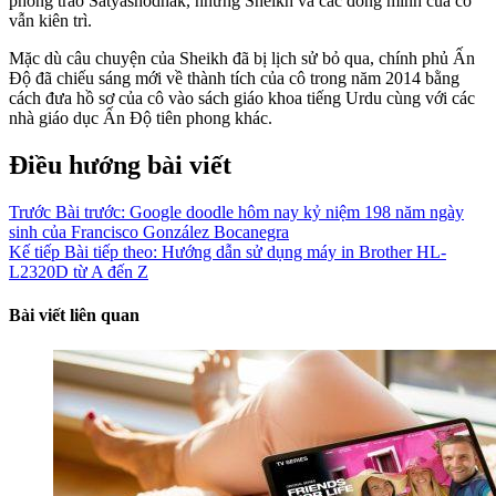
phong trào Satyashodhak, nhưng Sheikh và các đồng minh của cô
vẫn kiên trì.
Mặc dù câu chuyện của Sheikh đã bị lịch sử bỏ qua, chính phủ Ấn
Độ đã chiếu sáng mới về thành tích của cô trong năm 2014 bằng
cách đưa hồ sơ của cô vào sách giáo khoa tiếng Urdu cùng với các
nhà giáo dục Ấn Độ tiên phong khác.
Điều hướng bài viết
Trước
Bài trước:
Google doodle hôm nay kỷ niệm 198 năm ngày
sinh của Francisco González Bocanegra
Kế tiếp
Bài tiếp theo:
Hướng dẫn sử dụng máy in Brother HL-
L2320D từ A đến Z
Bài viết liên quan