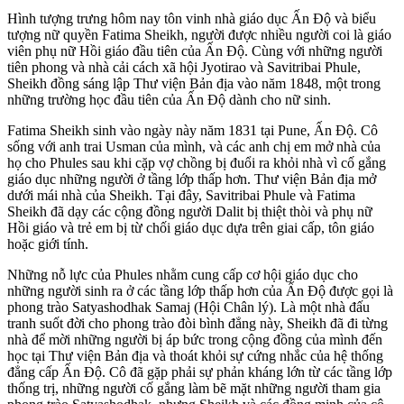
Hình tượng trưng hôm nay tôn vinh nhà giáo dục Ấn Độ và biểu
tượng nữ quyền Fatima Sheikh, người được nhiều người coi là giáo
viên phụ nữ Hồi giáo đầu tiên của Ấn Độ. Cùng với những người
tiên phong và nhà cải cách xã hội Jyotirao và Savitribai Phule,
Sheikh đồng sáng lập Thư viện Bản địa vào năm 1848, một trong
những trường học đầu tiên của Ấn Độ dành cho nữ sinh.
Fatima Sheikh sinh vào ngày này năm 1831 tại Pune, Ấn Độ. Cô
sống với anh trai Usman của mình, và các anh chị em mở nhà của
họ cho Phules sau khi cặp vợ chồng bị đuổi ra khỏi nhà vì cố gắng
giáo dục những người ở tầng lớp thấp hơn. Thư viện Bản địa mở
dưới mái nhà của Sheikh. Tại đây, Savitribai Phule và Fatima
Sheikh đã dạy các cộng đồng người Dalit bị thiệt thòi và phụ nữ
Hồi giáo và trẻ em bị từ chối giáo dục dựa trên giai cấp, tôn giáo
hoặc giới tính.
Những nỗ lực của Phules nhằm cung cấp cơ hội giáo dục cho
những người sinh ra ở các tầng lớp thấp hơn của Ấn Độ được gọi là
phong trào Satyashodhak Samaj (Hội Chân lý). Là một nhà đấu
tranh suốt đời cho phong trào đòi bình đẳng này, Sheikh đã đi từng
nhà để mời những người bị áp bức trong cộng đồng của mình đến
học tại Thư viện Bản địa và thoát khỏi sự cứng nhắc của hệ thống
đẳng cấp Ấn Độ. Cô đã gặp phải sự phản kháng lớn từ các tầng lớp
thống trị, những người cố gắng làm bẽ mặt những người tham gia