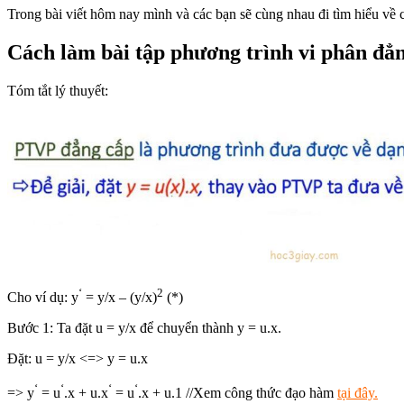
Trong bài viết hôm nay mình và các bạn sẽ cùng nhau đi tìm hiểu về 
Cách làm bài tập phương trình vi phân đẳ
Tóm tắt lý thuyết:
‘
2
Cho ví dụ: y
= y/x – (y/x)
(*)
Bước 1: Ta đặt u = y/x để chuyển thành y = u.x.
Đặt: u = y/x <=> y = u.x
‘
‘
‘
‘
=> y
= u
.x + u.x
= u
.x + u.1 //Xem công thức đạo hàm
tại đây.