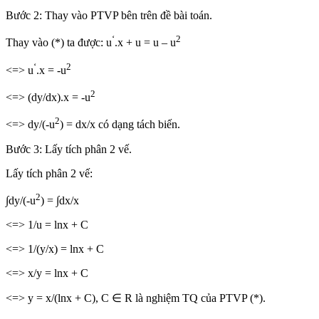
Bước 2: Thay vào PTVP bên trên đề bài toán.
‘
2
Thay vào (*) ta được: u
.x + u = u – u
‘
2
<=> u
.x = -u
2
<=> (dy/dx).x = -u
2
<=> dy/(-u
) = dx/x có dạng tách biến.
Bước 3: Lấy tích phân 2 vế.
Lấy tích phân 2 vế:
2
∫dy/(-u
) = ∫dx/x
<=> 1/u = lnx + C
<=> 1/(y/x) = lnx + C
<=> x/y = lnx + C
<=> y = x/(lnx + C), C ∈ R là nghiệm TQ của PTVP (*).