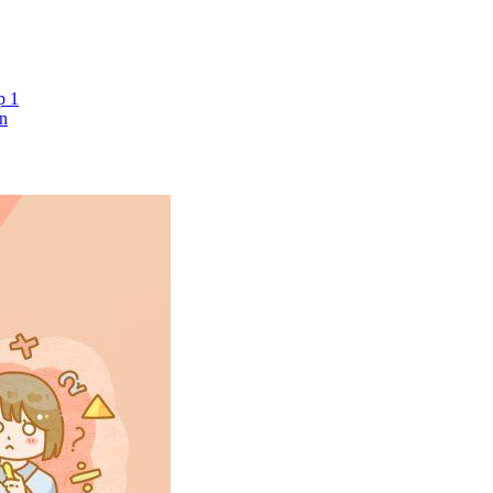
p 1
ân