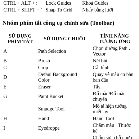
CTRL + ALT + ;
Lock Guides
Khoá Guides
CTRL + SHIFT + ‘
Snap To Grid
Nhẩy bằng lưới
Nhóm phím tắt công cụ chỉnh sửa (Toolbar)
SỬ DỤNG
TÍNH NĂNG
SỬ DỤNG CHUỘT
PHÍM TẮT
TƯƠNG ỨNG
Chọn đường Path .
A
Path Selection
Vector
B
Brush
Nét bút
C
Crop
Cắt hình
Defaul Background
Quay về màu cơ bản
D
Color
ban đầu
E
Eraser
Tẩy
Đổ màu/Đổ màu
G
Paint Bucket
chuyển
Mô tả hiện tường
.
Smudge Tool
miết tay
H
Hand
Hand Tool
Chấm màu . Thước
I
Eyedroppe
kẻ
Chấm sửa chỗ chưa