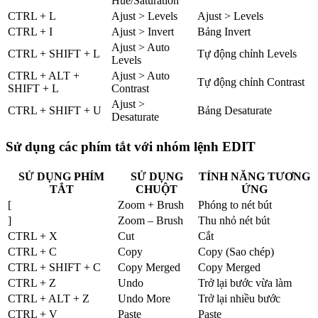
Hue/Saturation
CTRL + L
Ajust > Levels
Ajust > Levels
CTRL + I
Ajust > Invert
Bảng Invert
Ajust > Auto
CTRL + SHIFT + L
Tự động chỉnh Levels
Levels
CTRL + ALT +
Ajust > Auto
Tự động chỉnh Contrast
SHIFT + L
Contrast
Ajust >
CTRL + SHIFT + U
Bảng Desaturate
Desaturate
Sử dụng các phím tắt với nhóm lệnh EDIT
SỬ DỤNG PHÍM
SỬ DỤNG
TÍNH NĂNG TƯƠNG
TẮT
CHUỘT
ỨNG
[
Zoom + Brush
Phóng to nét bút
]
Zoom – Brush
Thu nhỏ nét bút
CTRL + X
Cut
Cắt
CTRL + C
Copy
Copy (Sao chép)
CTRL + SHIFT + C
Copy Merged
Copy Merged
CTRL + Z
Undo
Trở lại bước vừa làm
CTRL + ALT + Z
Undo More
Trở lại nhiều bước
CTRL + V
Paste
Paste