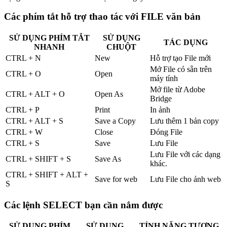
Các phím tắt hỗ trợ thao tác với FILE văn bản
SỬ DỤNG PHÍM TẮT
SỬ DỤNG
TÁC DỤNG
NHANH
CHUỘT
CTRL + N
New
Hỗ trợ tạo File mới
Mở File có sẵn trên
CTRL + O
Open
máy tính
Mở file từ Adobe
CTRL + ALT + O
Open As
Bridge
CTRL + P
Print
In ảnh
CTRL + ALT + S
Save a Copy
Lưu thêm 1 bản copy
CTRL + W
Close
Đóng File
CTRL + S
Save
Lưu File
Lưu File với các dạng
CTRL + SHIFT + S
Save As
khác.
CTRL + SHIFT + ALT +
Save for web
Lưu File cho ảnh web
S
Các lệnh SELECT bạn cần nắm được
SỬ DỤNG PHÍM
SỬ DỤNG
TÍNH NĂNG TƯƠNG