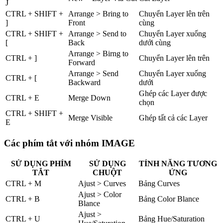
J
CTRL + SHIFT +
Arrange > Bring to
Chuyển Layer lên trên
]
Front
cùng
CTRL + SHIFT +
Arrange > Send to
Chuyển Layer xuống
[
Back
dưới cùng
Arrange > Birng to
CTRL + ]
Chuyển Layer lên trên
Forward
Arrange > Send
Chuyển Layer xuống
CTRL + [
Backward
dưới
Ghép các Layer được
CTRL + E
Merge Down
chọn
CTRL + SHIFT +
Merge Visible
Ghép tất cả các Layer
E
Các phím tắt với nhóm IMAGE
SỬ DỤNG PHÍM
SỬ DỤNG
TÍNH NĂNG TƯƠNG
TẮT
CHUỘT
ỨNG
CTRL + M
Ajust > Curves
Bảng Curves
Ajust > Color
CTRL + B
Bảng Color Blance
Blance
Ajust >
CTRL + U
Bảng Hue/Saturation