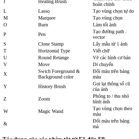
J
Healing Brush
hoàn chỉnh
L
Lasso
Tạo vùng chọn tự do
M
Marquee
Tạo vùng chọn
O
Burn
Làm tối ảnh
Tạo đường path .
P
Pen
vector
S
Clone Stamp
Lấy mẫu từ 1 ảnh
T
Horizontal Type
Viết chữ
U
Round Retange
Vẽ các hình cơ bản
V
Move
Di chuyển
Swich Foreground &
Đổi màu trên bảng
X
Background color
màu
Gọi lại thông số cũ
Y
History Brush
của ảnh
Phóng to / thu nhỏ
Z
Zoom
hình ảnh
Tạo vùng chọn theo
W
Magic Wand
màu
Đổi màu trên bảng
&
mà