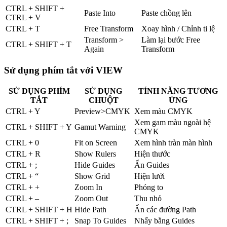
CTRL + SHIFT +
Paste Into
Paste chồng lên
CTRL + V
CTRL + T
Free Transform
Xoay hình / Chỉnh ti lệ
Transform >
Làm lại bước Free
CTRL + SHIFT + T
Again
Transform
Sử dụng phím tắt với VIEW
SỬ DỤNG PHÍM
SỬ DỤNG
TÍNH NĂNG TƯƠNG
TẮT
CHUỘT
ỨNG
CTRL + Y
Preview>CMYK
Xem màu CMYK
Xem gam màu ngoài hệ
CTRL + SHIFT + Y
Gamut Warning
CMYK
CTRL + 0
Fit on Screen
Xem hình tràn màn hình
CTRL + R
Show Rulers
Hiện thước
CTRL + ;
Hide Guides
Ẩn Guides
CTRL + “
Show Grid
Hiện lưới
CTRL + +
Zoom In
Phóng to
CTRL + –
Zoom Out
Thu nhỏ
CTRL + SHIFT + H
Hide Path
Ẩn các đường Path
CTRL + SHIFT + ;
Snap To Guides
Nhẩy bằng Guides