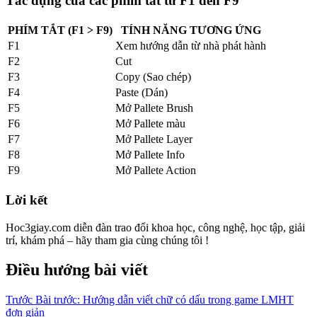
Tác dụng của các phím tắt từ F1 đến F9
PHÍM TẮT (F1 > F9)
TÍNH NĂNG TƯƠNG ỨNG
F1
Xem hướng dẫn từ nhà phát hành
F2
Cut
F3
Copy (Sao chép)
F4
Paste (Dán)
F5
Mở Pallete Brush
F6
Mở Pallete màu
F7
Mở Pallete Layer
F8
Mở Pallete Info
F9
Mở Pallete Action
Lời kết
Hoc3giay.com diễn đàn trao đổi khoa học, công nghệ, học tập, giải
trí, khám phá – hãy tham gia cùng chúng tôi !
Điều hướng bài viết
Trước
Bài trước:
Hướng dẫn viết chữ có dấu trong game LMHT
đơn giản