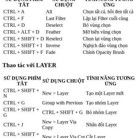
TẮT
CHUỘT
ỨNG
CTRL + A
All
Chọn tất cả, bôi đen tất cả
CTRL + F
Last Filter
Lặp lại Filter cuối cùng
CTRL + D
Deselect
Bỏ vùng chọn
CTRL + ALT + D
Feather
Mờ biên vùng chọn
CTRL + SHIFT + D
Reselect
Chọn lại vùng chọn
CTRL + SHIFT + I
Inverse
Nghịch đảo vùng chọn
CTRL + SHIFT + F
Fade
Chỉnh Opacity Brush
Thao tác với LAYER
SỬ DỤNG PHÍM
TÍNH NĂNG TƯƠNG
SỬ DỤNG CHUỘT
TẮT
ỨNG
CTRL + SHIFT +
New > Layer
Tạo một Layer mới
N
CTRL + G
Group with Previous
Tạo nhóm Layer
CTRL + SHIFT +
CTRL + SHIFT + G
Bỏ nhóm Layer
G
New > Layer Via
CTRL + J
Nhân đôi Layer
Copy
CTRL + SHIFT +
New > Layer Via Cut
Cắt Layer