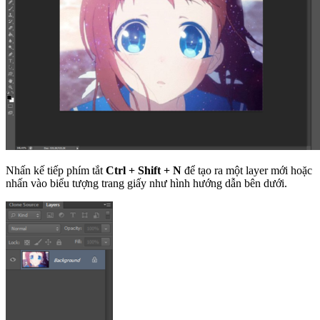
Nhấn kế tiếp phím tắt
Ctrl + Shift + N
để tạo ra một layer mới hoặc
nhấn vào biểu tượng trang giấy như hình hướng dẫn bên dưới.