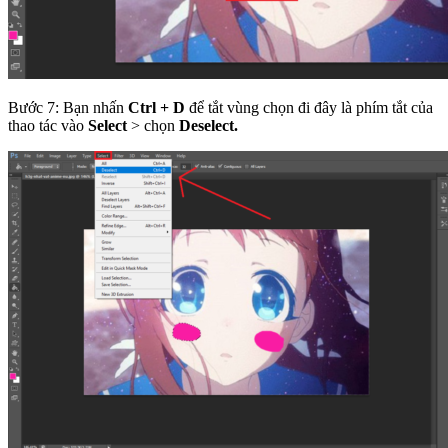
Bước 7: Bạn nhấn
Ctrl + D
để tắt vùng chọn đi đây là phím tắt của
thao tác vào
Select
> chọn
Deselect.