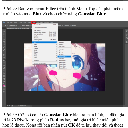
Bước 8: Bạn vào menu
Filter
trên thành Menu Top của phần mềm
> nhấn vào mục
Blur
và chọn chức năng
Gaussian Blur…
Bước 9: Cửa sổ có tên
Gaussian Blur
hiện ra màn hình, ta điền giá
trị là
23 Pixels
trong phần
Radius
hay một giá trị khác miễn phù
hợp là được. Xong rồi bạn nhấn nút
OK
để ta lưu thay đổi và thoát