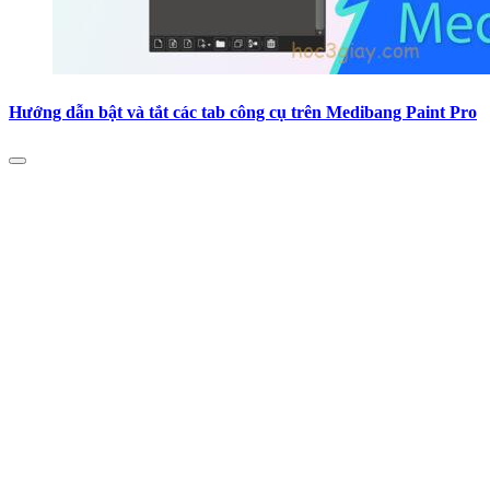
Hướng dẫn bật và tắt các tab công cụ trên Medibang Paint Pro